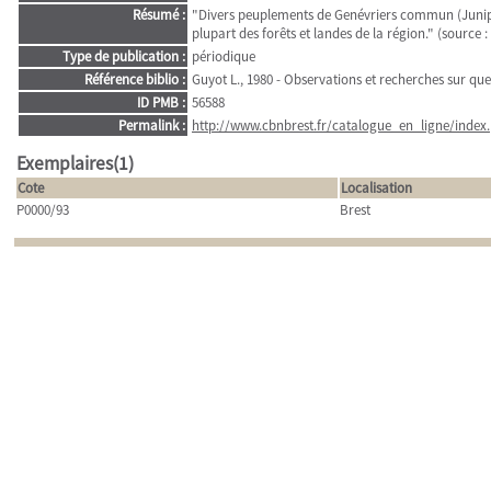
Résumé :
"Divers peuplements de Genévriers commun (Juniper
plupart des forêts et landes de la région." (source :
Type de publication :
périodique
Référence biblio :
Guyot L., 1980 - Observations et recherches sur qu
ID PMB :
56588
Permalink :
http://www.cbnbrest.fr/catalogue_en_ligne/index.
Exemplaires(1)
Cote
Localisation
P0000/93
Brest