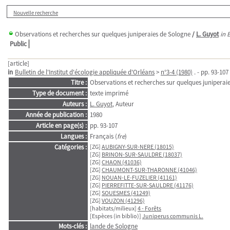
Nouvelle recherche
Observations et recherches sur quelques juniperaies de Sologne
/
L. Guyot
in 
Public
[article]
in
Bulletin de l'Institut d'écologie appliquée d'Orléans
>
n°3-4 (1980)
. - pp. 93-107
Titre :
Observations et recherches sur quelques juniperai
Type de document :
texte imprimé
Auteurs :
L. Guyot
, Auteur
Année de publication :
1980
Article en page(s) :
pp. 93-107
Langues :
Français (
fre
)
Catégories :
[ZG]
AUBIGNY-SUR-NERE (18015)
[ZG]
BRINON-SUR-SAULDRE (18037)
[ZG]
CHAON (41036)
[ZG]
CHAUMONT-SUR-THARONNE (41046)
[ZG]
NOUAN-LE-FUZELIER (41161)
[ZG]
PIERREFITTE-SUR-SAULDRE (41176)
[ZG]
SOUESMES (41249)
[ZG]
VOUZON (41296)
[habitats/milieux]
4 - Forêts
[Espèces (in biblio)]
Juniperus communis L.
Mots-clés :
lande de Sologne