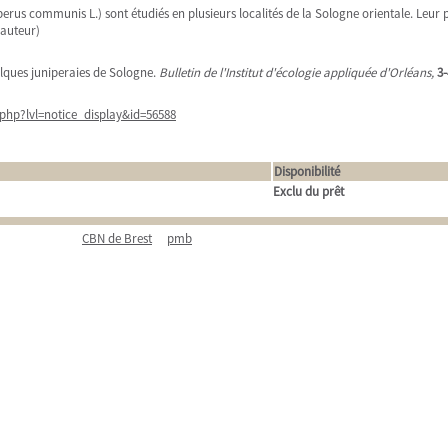
us communis L.) sont étudiés en plusieurs localités de la Sologne orientale. Leur p
 auteur)
elques juniperaies de Sologne.
Bulletin de l'Institut d'écologie appliquée d'Orléans,
3-
php?lvl=notice_display&id=56588
Disponibilité
Exclu du prêt
CBN de Brest
pmb