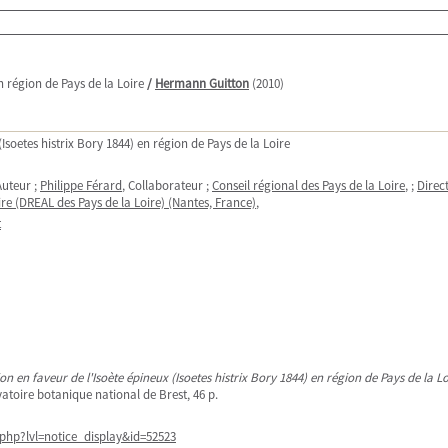
n région de Pays de la Loire
/
Hermann Guitton
(2010)
Isoetes histrix Bory 1844) en région de Pays de la Loire
Auteur ;
Philippe Férard
, Collaborateur ;
Conseil régional des Pays de la Loire
, ;
Direc
e (DREAL des Pays de la Loire) (Nantes, France)
,
t
n en faveur de l'Isoète épineux (Isoetes histrix Bory 1844) en région de Pays de la Lo
vatoire botanique national de Brest, 46 p.
php?lvl=notice_display&id=52523