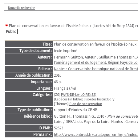
Nouvelle recherche
Plan de conservation en faveur de l'Isoète épineux (Isoetes histrix Bory 1844) e
Public
Titre :
Plan de conservation en faveur de l'Isoète épineux (
Type de document :
texte imprimé
Auteurs :
Hermann Guitton
, Auteur ;
Guillaume Thomassin
, 
l'aménagement et du logement. Région Pays de Loir
Editeur :
Nantes : Conservatoire botanique national de Bres
Année de publication :
2010
Importance :
46 p.
Langues :
Français (
fre
)
Catégories :
[ZG]
PAYS-DE-LA-LOIRE (52)
[Espèces (in biblio)]
Isoëtes histrix Bory
[Thèmes]
Plan de conservation
Type de publication :
rapport d'études du CBNB
Référence biblio :
Guitton H., Thomassin G., 2010 -
Plan de conservatio
Loire / DREAL des Pays de la Loire. Nantes : Conser
ID PMB :
52523
Permalink :
http://www.cbnbrest.fr/catalogue_en_ligne/index.