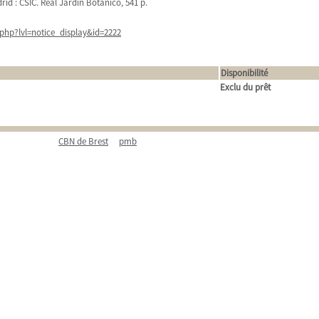
rid : CSIC. Real Jardín Botánico, 541 p.
php?lvl=notice_display&id=2222
Disponibilité
Exclu du prêt
CBN de Brest
pmb