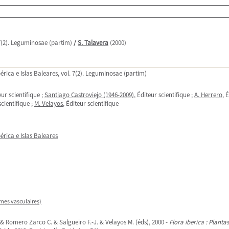
. 7(2). Leguminosae (partim)
/
S. Talavera
(2000)
bérica e Islas Baleares, vol. 7(2). Leguminosae (partim)
eur scientifique ;
Santiago Castroviejo (1946-2009)
, Éditeur scientifique ;
A. Herrero
, 
scientifique ;
M. Velayos
, Éditeur scientifique
érica e Islas Baleares
mes vasculaires)
 & Romero Zarco C. & Salgueiro F.-J. & Velayos M. (éds), 2000 -
Flora iberica : Planta