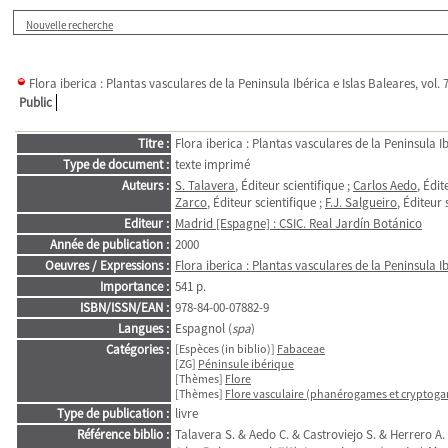
Nouvelle recherche
Flora iberica : Plantas vasculares de la Peninsula Ibérica e Islas Baleares, vol
Public
Titre :
Flora iberica : Plantas vasculares de la Peninsula I
Type de document :
texte imprimé
Auteurs :
S. Talavera
, Éditeur scientifique ;
Carlos Aedo
, Édit
Zarco
, Éditeur scientifique ;
F.J. Salgueiro
, Éditeur 
Editeur :
Madrid [Espagne] : CSIC. Real Jardín Botánico
Année de publication :
2000
Oeuvres / Expressions :
Flora iberica : Plantas vasculares de la Peninsula Ib
Importance :
541 p.
ISBN/ISSN/EAN :
978-84-00-07882-9
Langues :
Espagnol (
spa
)
Catégories :
[Espèces (in biblio)]
Fabaceae
[ZG]
Péninsule ibérique
[Thèmes]
Flore
[Thèmes]
Flore vasculaire (phanérogames et cryptoga
Type de publication :
livre
Référence biblio :
Talavera S. & Aedo C. & Castroviejo S. & Herrero A.