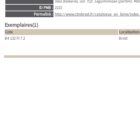
Islas Baleares, vol. 7(2). Leguminosae (partim)
. Mad
ID PMB :
2222
Permalink :
http://www.cbnbrest.fr/catalogue_en_ligne/index.
Exemplaires(1)
Cote
Localisation
B4 132 FI 7.2
Brest