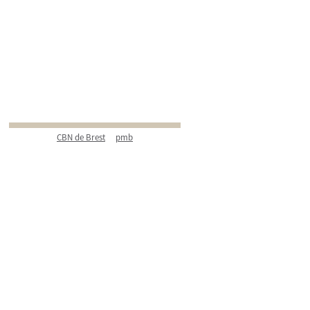
CBN de Brest
pmb