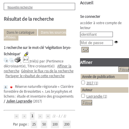
Accueil
Nouvelle recherche
Se connecter
Résultat de la recherche
accéder à votre compte de
lecteur
Dans le catalogue
Dans les sources
affiliées
1
recherche sur le mot-clé
'végétation bryo-
lichénique'
trié(s) par
(Pertinence
Affiner
décroissant(e), Titre croissant(e))
Affiner la
recherche
Générer le flux rss de la recherche
Partager le résultat de cette recherche
Année de publication
2017
[1]
Réserve naturelle régionale « Clairière
Auteur
forestière de Bresolettes ». Les bryophytes et
lichens : étude et inventaire des groupements
Lagrandie
[1]
/
Julien Lagrandie
(2017)
1
(1 - 1 / 1)
Par page :
25
50
100
200