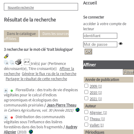
Accueil
Nouvelle recherche
Se connecter
Résultat de la recherche
accéder à votre compte de
lecteur
Dans le catalogue
Dans les sources
affiliées
3
recherche sur le mot-clé
'trait biologique'
trié(s) par
(Pertinence
Affiner
décroissant(e), Titre croissant(e))
Affiner la
recherche
Générer le flux rss de la recherche
Partager le résultat de cette recherche
Année de publication
2009
[1]
FlorealData : des traits de vie d’espèces
2010
[1]
végétales pour le calcul d’indices
2021
[1]
agronomiques et écologiques des
communautés prairiales
/
Jean-Pierre Theau
Auteur
in Cahiers Agricultures, vol. 30 (Année 2021)
Alignier
[1]
Distribution des communautés
Theau
[1]
végétales sous l'influence des lisières
Vallet
[1]
forestières dans des bois fragmentés
/
Audrey
Alignier
(2010)
Périodiques