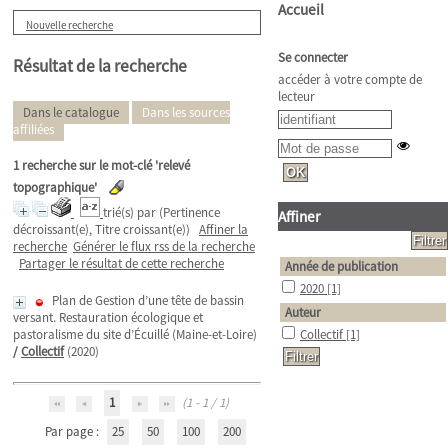
Accueil
Nouvelle recherche
Se connecter
Résultat de la recherche
accéder à votre compte de
lecteur
Dans le catalogue
Dans les sources
affiliées
1
recherche sur le mot-clé
'relevé
topographique'
trié(s) par
(Pertinence
Affiner
décroissant(e), Titre croissant(e))
Affiner la
recherche
Générer le flux rss de la recherche
Partager le résultat de cette recherche
Année de publication
2020
[1]
Plan de Gestion d’une tête de bassin
Auteur
versant. Restauration écologique et
pastoralisme du site d’Écuillé (Maine-et-Loire)
Collectif
[1]
/
Collectif
(2020)
1
(1 - 1 / 1)
Par page :
25
50
100
200