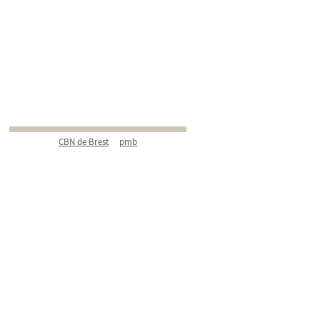
CBN de Brest
pmb