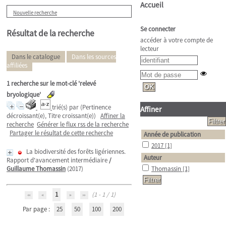
Accueil
Nouvelle recherche
Se connecter
Résultat de la recherche
accéder à votre compte de
lecteur
Dans le catalogue
Dans les sources
affiliées
1
recherche sur le mot-clé
'relevé
bryologique'
trié(s) par
(Pertinence
Affiner
décroissant(e), Titre croissant(e))
Affiner la
recherche
Générer le flux rss de la recherche
Partager le résultat de cette recherche
Année de publication
2017
[1]
La biodiversité des forêts ligériennes.
Auteur
Rapport d'avancement intermédiaire
/
Guillaume Thomassin
(2017)
Thomassin
[1]
1
(1 - 1 / 1)
Par page :
25
50
100
200