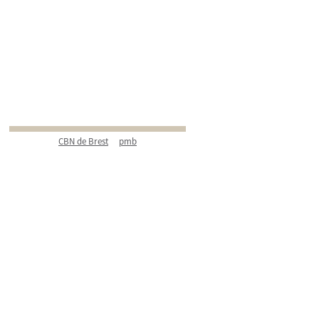
CBN de Brest
pmb