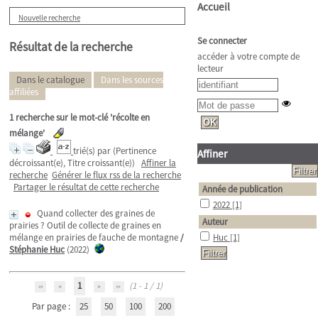
Accueil
Nouvelle recherche
Se connecter
Résultat de la recherche
accéder à votre compte de
lecteur
Dans le catalogue
Dans les sources
affiliées
1
recherche sur le mot-clé
'récolte en
mélange'
trié(s) par
(Pertinence
Affiner
décroissant(e), Titre croissant(e))
Affiner la
recherche
Générer le flux rss de la recherche
Partager le résultat de cette recherche
Année de publication
2022
[1]
Quand collecter des graines de
Auteur
prairies ? Outil de collecte de graines en
mélange en prairies de fauche de montagne
/
Huc
[1]
Stéphanie Huc
(2022)
1
(1 - 1 / 1)
Par page :
25
50
100
200