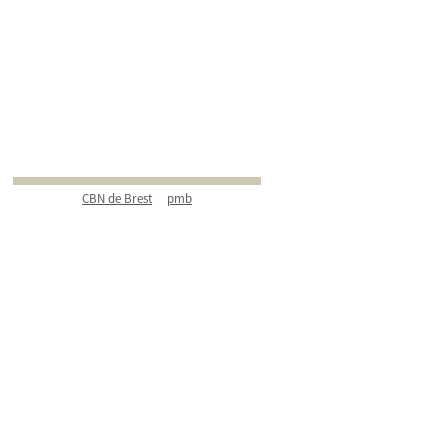
CBN de Brest
pmb