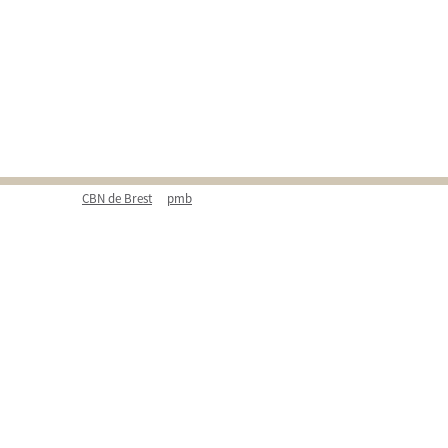
CBN de Brest
pmb