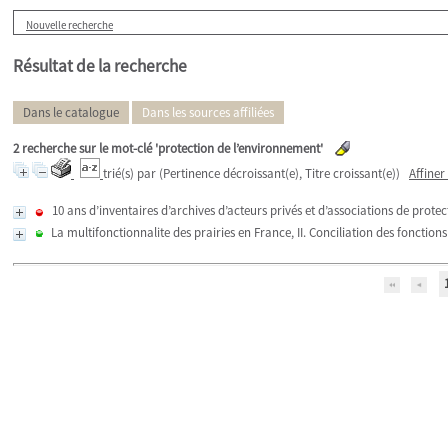
Nouvelle recherche
Résultat de la recherche
Dans le catalogue
Dans les sources affiliées
2
recherche sur le mot-clé
'protection de l’environnement'
trié(s) par
(Pertinence décroissant(e), Titre croissant(e))
Affiner
10 ans d’inventaires d’archives d’acteurs privés et d’associations de prote
La multifonctionnalite des prairies en France, II. Conciliation des fonctio