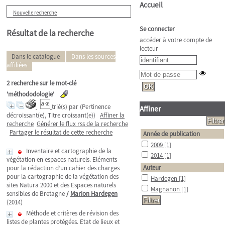
Accueil
Nouvelle recherche
Se connecter
Résultat de la recherche
accéder à votre compte de
lecteur
Dans le catalogue
Dans les sources
affiliées
2
recherche sur le mot-clé
'méthododologie'
trié(s) par
(Pertinence
Affiner
décroissant(e), Titre croissant(e))
Affiner la
recherche
Générer le flux rss de la recherche
Partager le résultat de cette recherche
Année de publication
2009
[1]
Inventaire et cartographie de la
2014
[1]
végétation en espaces naturels. Eléments
Auteur
pour la rédaction d’un cahier des charges
pour la cartographie de la végétation des
Hardegen
[1]
sites Natura 2000 et des Espaces naturels
Magnanon
[1]
sensibles de Bretagne
/
Marion Hardegen
(2014)
Méthode et critères de révision des
listes de plantes protégées. Etat de lieux et