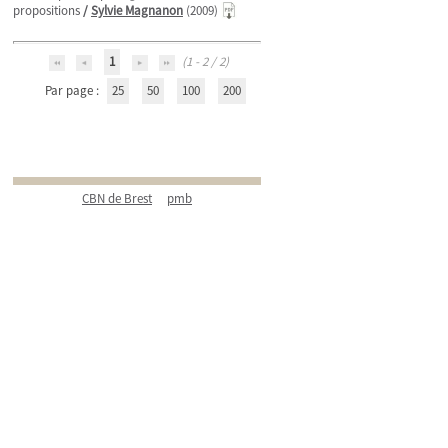
propositions
/
Sylvie Magnanon
(2009)
1
(1 - 2 / 2)
Par page :
25
50
100
200
CBN de Brest
pmb