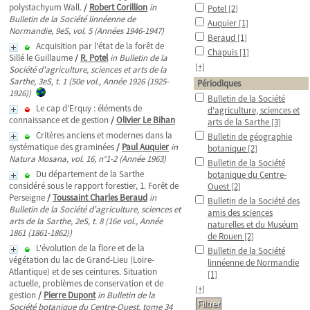
polystachyum Wall.
/
Robert Corillion
in
Potel
[2]
Bulletin de la Société linnéenne de
Auquier
[1]
Normandie, 9eS, vol. 5 (Années 1946-1947)
Beraud
[1]
Acquisition par l'état de la forêt de
Chapuis
[1]
Sillé le Guillaume
/
R. Potel
in Bulletin de la
[+]
Société d'agriculture, sciences et arts de la
Sarthe, 3eS, t. 1 (50e vol., Année 1926 (1925-
Périodiques
1926))
Bulletin de la Société
Le cap d’Erquy : éléments de
d'agriculture, sciences et
connaissance et de gestion
/
Olivier Le Bihan
arts de la Sarthe
[3]
Critères anciens et modernes dans la
Bulletin de géographie
systématique des graminées
/
Paul Auquier
in
botanique
[2]
Natura Mosana, vol. 16, n°1-2 (Année 1963)
Bulletin de la Société
Du département de la Sarthe
botanique du Centre-
considéré sous le rapport forestier, 1. Forêt de
Ouest
[2]
Perseigne
/
Toussaint Charles Beraud
in
Bulletin de la Société des
Bulletin de la Société d'agriculture, sciences et
amis des sciences
arts de la Sarthe, 2eS, t. 8 (16e vol., Année
naturelles et du Muséum
1861 (1861-1862))
de Rouen
[2]
L'évolution de la flore et de la
Bulletin de la Société
végétation du lac de Grand-Lieu (Loire-
linnéenne de Normandie
Atlantique) et de ses ceintures. Situation
[1]
actuelle, problèmes de conservation et de
[+]
gestion
/
Pierre Dupont
in Bulletin de la
Société botanique du Centre-Ouest, tome 34