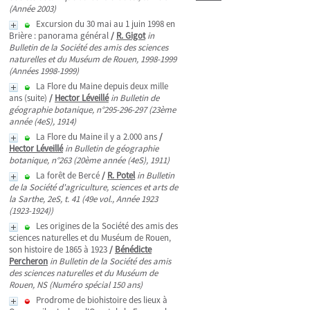
(Année 2003)
Excursion du 30 mai au 1 juin 1998 en
Brière : panorama général
/
R. Gigot
in
Bulletin de la Société des amis des sciences
naturelles et du Muséum de Rouen, 1998-1999
(Années 1998-1999)
La Flore du Maine depuis deux mille
ans (suite)
/
Hector Léveillé
in Bulletin de
géographie botanique, n°295-296-297 (23ème
année (4eS), 1914)
La Flore du Maine il y a 2.000 ans
/
Hector Léveillé
in Bulletin de géographie
botanique, n°263 (20ème année (4eS), 1911)
La forêt de Bercé
/
R. Potel
in Bulletin
de la Société d'agriculture, sciences et arts de
la Sarthe, 2eS, t. 41 (49e vol., Année 1923
(1923-1924))
Les origines de la Société des amis des
sciences naturelles et du Muséum de Rouen,
son histoire de 1865 à 1923
/
Bénédicte
Percheron
in Bulletin de la Société des amis
des sciences naturelles et du Muséum de
Rouen, NS (Numéro spécial 150 ans)
Prodrome de biohistoire des lieux à