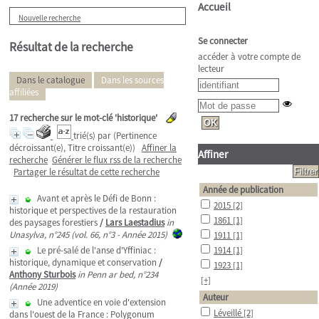
Accueil
Nouvelle recherche
Se connecter
Résultat de la recherche
accéder à votre compte de
lecteur
Dans le catalogue
Dans les sources
affiliées
17
recherche sur le mot-clé
'historique'
trié(s) par
(Pertinence
décroissant(e), Titre croissant(e))
Affiner la
Affiner
recherche
Générer le flux rss de la recherche
Partager le résultat de cette recherche
Année de publication
Avant et après le Défi de Bonn :
2015
[2]
historique et perspectives de la restauration
1861
[1]
des paysages forestiers
/
Lars Laestadius
in
Unasylva, n°245 (vol. 66, n°3 - Année 2015)
1911
[1]
Le pré-salé de l'anse d'Yffiniac :
1914
[1]
historique, dynamique et conservation
/
1923
[1]
Anthony Sturbois
in Penn ar bed, n°234
[+]
(Année 2019)
Auteur
Une adventice en voie d'extension
Léveillé
[2]
dans l'ouest de la France : Polygonum