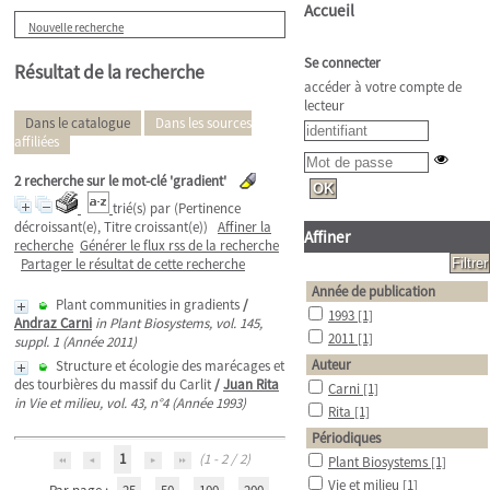
Accueil
Nouvelle recherche
Se connecter
Résultat de la recherche
accéder à votre compte de
lecteur
Dans le catalogue
Dans les sources
affiliées
2
recherche sur le mot-clé
'gradient'
trié(s) par
(Pertinence
décroissant(e), Titre croissant(e))
Affiner la
Affiner
recherche
Générer le flux rss de la recherche
Partager le résultat de cette recherche
Année de publication
Plant communities in gradients
/
1993
[1]
Andraz Carni
in Plant Biosystems, vol. 145,
2011
[1]
suppl. 1 (Année 2011)
Auteur
Structure et écologie des marécages et
des tourbières du massif du Carlit
/
Juan Rita
Carni
[1]
in Vie et milieu, vol. 43, n°4 (Année 1993)
Rita
[1]
Périodiques
1
(1 - 2 / 2)
Plant Biosystems
[1]
Vie et milieu
[1]