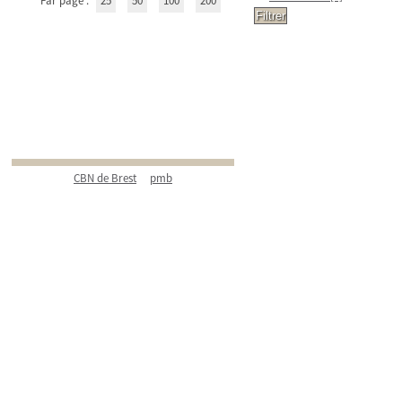
Par page :
25
50
100
200
CBN de Brest
pmb