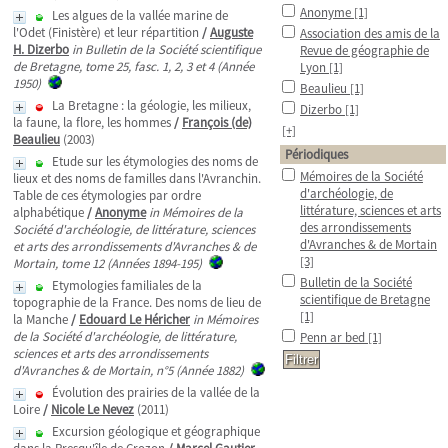
Anonyme
[1]
Les algues de la vallée marine de
l'Odet (Finistère) et leur répartition
/
Auguste
Association des amis de la
H. Dizerbo
in Bulletin de la Société scientifique
Revue de géographie de
de Bretagne, tome 25, fasc. 1, 2, 3 et 4 (Année
Lyon
[1]
1950)
Beaulieu
[1]
La Bretagne : la géologie, les milieux,
Dizerbo
[1]
la faune, la flore, les hommes
/
François (de)
[+]
Beaulieu
(2003)
Périodiques
Etude sur les étymologies des noms de
Mémoires de la Société
lieux et des noms de familles dans l'Avranchin.
d'archéologie, de
Table de ces étymologies par ordre
littérature, sciences et arts
alphabétique
/
Anonyme
in Mémoires de la
des arrondissements
Société d'archéologie, de littérature, sciences
d'Avranches & de Mortain
et arts des arrondissements d'Avranches & de
[3]
Mortain, tome 12 (Années 1894-195)
Bulletin de la Société
Etymologies familiales de la
scientifique de Bretagne
topographie de la France. Des noms de lieu de
[1]
la Manche
/
Edouard Le Héricher
in Mémoires
de la Société d'archéologie, de littérature,
Penn ar bed
[1]
sciences et arts des arrondissements
d'Avranches & de Mortain, n°5 (Année 1882)
Évolution des prairies de la vallée de la
Loire
/
Nicole Le Nevez
(2011)
Excursion géologique et géographique