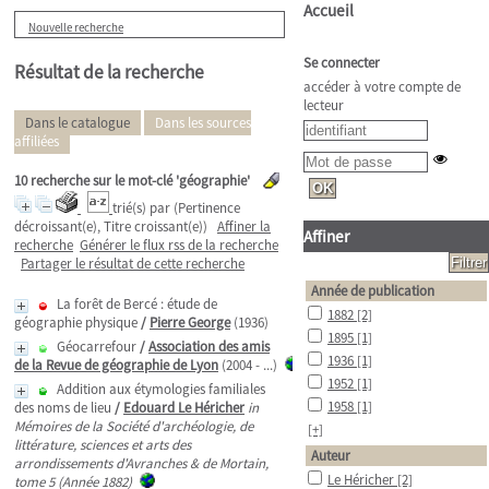
Accueil
Nouvelle recherche
Se connecter
Résultat de la recherche
accéder à votre compte de
lecteur
Dans le catalogue
Dans les sources
affiliées
10
recherche sur le mot-clé
'géographie'
trié(s) par
(Pertinence
décroissant(e), Titre croissant(e))
Affiner la
Affiner
recherche
Générer le flux rss de la recherche
Partager le résultat de cette recherche
Année de publication
La forêt de Bercé : étude de
1882
[2]
géographie physique
/
Pierre George
(1936)
1895
[1]
Géocarrefour
/
Association des amis
1936
[1]
de la Revue de géographie de Lyon
(2004 - ...)
1952
[1]
Addition aux étymologies familiales
1958
[1]
des noms de lieu
/
Edouard Le Héricher
in
Mémoires de la Société d'archéologie, de
[+]
littérature, sciences et arts des
Auteur
arrondissements d'Avranches & de Mortain,
Le Héricher
[2]
tome 5 (Année 1882)