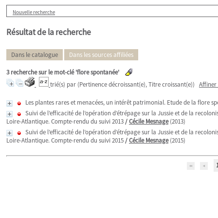
Nouvelle recherche
Résultat de la recherche
Dans le catalogue
Dans les sources affiliées
3
recherche sur le mot-clé
'flore spontanée'
trié(s) par
(Pertinence décroissant(e), Titre croissant(e))
Affiner
Les plantes rares et menacées, un intérêt patrimonial. Etude de la flore 
Suivi de l’efficacité de l’opération d’étrépage sur la Jussie et de la recol
Loire-Atlantique. Compte-rendu du suivi 2013
/
Cécile Mesnage
(2013)
Suivi de l’efficacité de l’opération d’étrépage sur la Jussie et de la recol
Loire-Atlantique. Compte-rendu du suivi 2015
/
Cécile Mesnage
(2015)