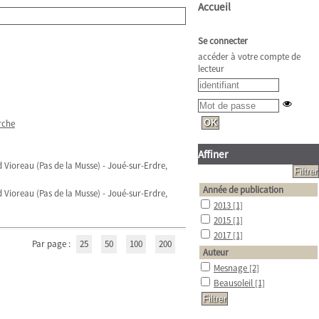
Accueil
Se connecter
accéder à votre compte de
lecteur
rche
Affiner
nd Vioreau (Pas de la Musse) - Joué-sur-Erdre,
Année de publication
nd Vioreau (Pas de la Musse) - Joué-sur-Erdre,
2013
[1]
2015
[1]
2017
[1]
Par page :
25
50
100
200
Auteur
Mesnage
[2]
Beausoleil
[1]