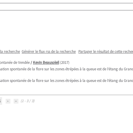
 la recherche
Générer le flux rss de la recherche
Partager le résultat de cette reche
spontanée de Vendée
/
Kevin Beausoleil
(2017)
onisation spontanée de la flore sur les zones étrépées à la queue est de l’étang du Gra
onisation spontanée de la flore sur les zones étrépées à la queue est de l’étang du Gra
1
(1 - 3 / 3)