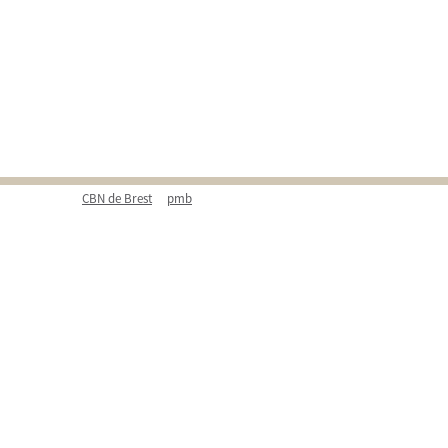
CBN de Brest
pmb