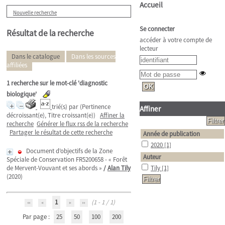
Accueil
Nouvelle recherche
Se connecter
Résultat de la recherche
accéder à votre compte de
lecteur
Dans le catalogue
Dans les sources
affiliées
1
recherche sur le mot-clé
'diagnostic
biologique'
trié(s) par
(Pertinence
Affiner
décroissant(e), Titre croissant(e))
Affiner la
recherche
Générer le flux rss de la recherche
Partager le résultat de cette recherche
Année de publication
2020
[1]
Document d’objectifs de la Zone
Auteur
Spéciale de Conservation FR5200658 - « Forêt
de Mervent-Vouvant et ses abords »
/
Alan Tily
Tily
[1]
(2020)
1
(1 - 1 / 1)
Par page :
25
50
100
200