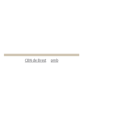
CBN de Brest
pmb