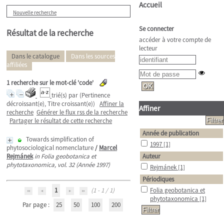
Accueil
Nouvelle recherche
Se connecter
Résultat de la recherche
accéder à votre compte de
lecteur
Dans le catalogue
Dans les sources
affiliées
1
recherche sur le mot-clé
'code'
trié(s) par
(Pertinence
décroissant(e), Titre croissant(e))
Affiner la
Affiner
recherche
Générer le flux rss de la recherche
Partager le résultat de cette recherche
Année de publication
Towards simplification of
1997
[1]
phytosociological nomenclature
/
Marcel
Rejmánek
in Folia geobotanica et
Auteur
phytotaxonomica, vol. 32 (Année 1997)
Rejmánek
[1]
Périodiques
1
(1 - 1 / 1)
Folia geobotanica et
phytotaxonomica
[1]
Par page :
25
50
100
200