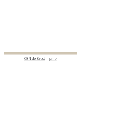
CBN de Brest
pmb