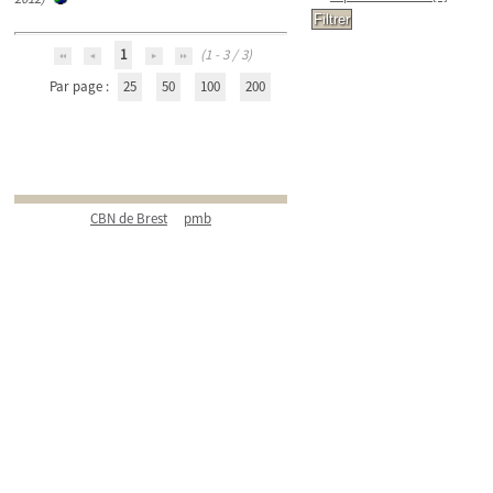
1
(1 - 3 / 3)
Par page :
25
50
100
200
CBN de Brest
pmb