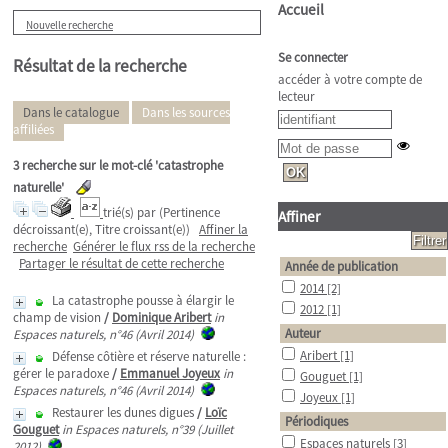
Accueil
Nouvelle recherche
Se connecter
Résultat de la recherche
accéder à votre compte de
lecteur
Dans le catalogue
Dans les sources
affiliées
3
recherche sur le mot-clé
'catastrophe
naturelle'
trié(s) par
(Pertinence
Affiner
décroissant(e), Titre croissant(e))
Affiner la
recherche
Générer le flux rss de la recherche
Partager le résultat de cette recherche
Année de publication
2014
[2]
La catastrophe pousse à élargir le
2012
[1]
champ de vision
/
Dominique Aribert
in
Auteur
Espaces naturels, n°46 (Avril 2014)
Aribert
[1]
Défense côtière et réserve naturelle :
gérer le paradoxe
/
Emmanuel Joyeux
in
Gouguet
[1]
Espaces naturels, n°46 (Avril 2014)
Joyeux
[1]
Restaurer les dunes digues
/
Loïc
Périodiques
Gouguet
in Espaces naturels, n°39 (Juillet
Espaces naturels
[3]
2012)