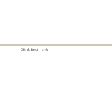
CBN de Brest
pmb