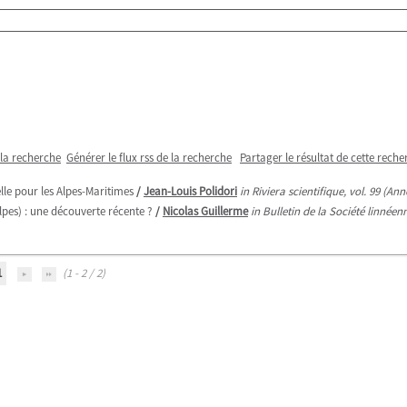
 la recherche
Générer le flux rss de la recherche
Partager le résultat de cette reche
lle pour les Alpes-Maritimes
/
Jean-Louis Polidori
in Riviera scientifique, vol. 99 (An
lpes) : une découverte récente ?
/
Nicolas Guillerme
in Bulletin de la Société linnée
1
(1 - 2 / 2)