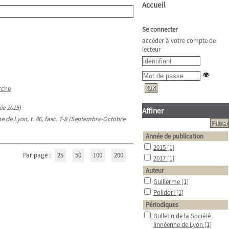
Accueil
Se connecter
accéder à votre compte de
lecteur
rche
née 2015)
Affiner
nne de Lyon, t. 86, fasc. 7-8 (Septembre-Octobre
Année de publication
2015
[1]
Par page :
25
50
100
200
2017
[1]
Auteur
Guillerme
[1]
Polidori
[1]
Périodiques
Bulletin de la Société
linnéenne de Lyon
[1]