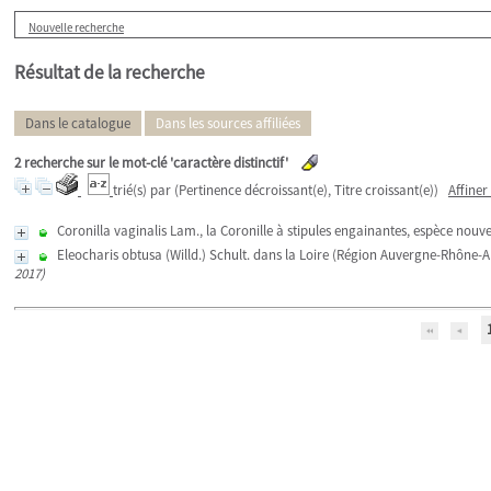
Nouvelle recherche
Résultat de la recherche
Dans le catalogue
Dans les sources affiliées
2
recherche sur le mot-clé
'caractère distinctif'
trié(s) par
(Pertinence décroissant(e), Titre croissant(e))
Affiner
Coronilla vaginalis Lam., la Coronille à stipules engainantes, espèce nouve
Eleocharis obtusa (Willd.) Schult. dans la Loire (Région Auvergne-Rhône-A
2017)