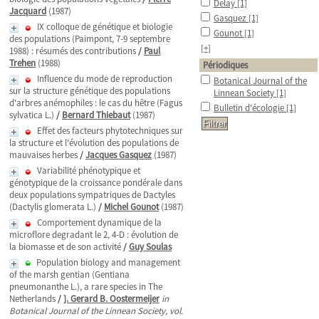
Delay
[1]
Jacquard
(1987)
Gasquez
[1]
IX colloque de génétique et biologie
Gounot
[1]
des populations (Paimpont, 7-9 septembre
[+]
1988) : résumés des contributions
/
Paul
Trehen
(1988)
Périodiques
Influence du mode de reproduction
Botanical Journal of the
sur la structure génétique des populations
Linnean Society
[1]
d'arbres anémophiles : le cas du hêtre (Fagus
Bulletin d'écologie
[1]
sylvatica L.)
/
Bernard Thiebaut
(1987)
Effet des facteurs phytotechniques sur
la structure et l'évolution des populations de
mauvaises herbes
/
Jacques Gasquez
(1987)
Variabilité phénotypique et
génotypique de la croissance pondérale dans
deux populations sympatriques de Dactyles
(Dactylis glomerata L.)
/
Michel Gounot
(1987)
Comportement dynamique de la
microflore degradant le 2, 4-D : évolution de
la biomasse et de son activité
/
Guy Soulas
Population biology and management
of the marsh gentian (Gentiana
pneumonanthe L.), a rare species in The
Netherlands
/
]. Gerard B. Oostermeijer
in
Botanical Journal of the Linnean Society, vol.