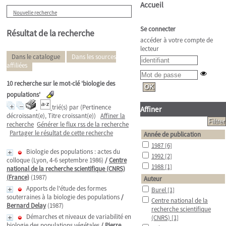
Accueil
Nouvelle recherche
Se connecter
Résultat de la recherche
accéder à votre compte de
lecteur
Dans le catalogue
Dans les sources
affiliées
10
recherche sur le mot-clé
'biologie des
populations'
trié(s) par
(Pertinence
Affiner
décroissant(e), Titre croissant(e))
Affiner la
recherche
Générer le flux rss de la recherche
Partager le résultat de cette recherche
Année de publication
1987
[6]
Biologie des populations : actes du
1992
[2]
colloque (Lyon, 4-6 septembre 1986)
/
Centre
1988
[1]
national de la recherche scientifique (CNRS)
(France)
(1987)
Auteur
Apports de l'étude des formes
Burel
[1]
souterraines à la biologie des populations
/
Centre national de la
Bernard Delay
(1987)
recherche scientifique
Démarches et niveaux de variabilité en
(CNRS)
[1]
biologie des populations végétales
/
Pierre