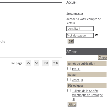
Accueil
Se connecter
accéder à votre compte de
lecteur
rche
Affiner
Par page :
25
50
100
200
Année de publication
1973
[1]
Auteur
Visset
[1]
Périodiques
Bulletin de la Société
scientifique de Bretagne
[1]