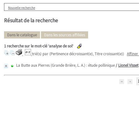
Nouvelle recherche
Résultat de la recherche
Dans le catalogue
Dans les sources affiliées
1
recherche sur le mot-clé
'analyse de sol'
trié(s) par
(Pertinence décroissant(e), Titre croissant(e))
Affiner
La Butte aux Pierres (Grande Brière, L. A.) : étude pollinique
/
Lionel Visset