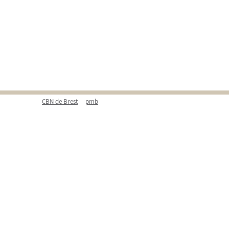
CBN de Brest
pmb