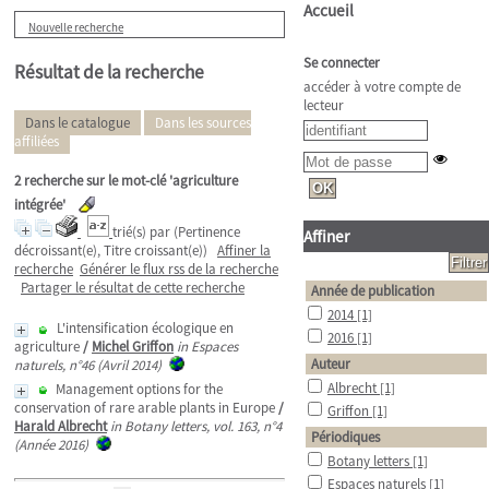
Accueil
Nouvelle recherche
Se connecter
Résultat de la recherche
accéder à votre compte de
lecteur
Dans le catalogue
Dans les sources
affiliées
2
recherche sur le mot-clé
'agriculture
intégrée'
trié(s) par
(Pertinence
Affiner
décroissant(e), Titre croissant(e))
Affiner la
recherche
Générer le flux rss de la recherche
Partager le résultat de cette recherche
Année de publication
2014
[1]
L'intensification écologique en
2016
[1]
agriculture
/
Michel Griffon
in Espaces
Auteur
naturels, n°46 (Avril 2014)
Albrecht
[1]
Management options for the
conservation of rare arable plants in Europe
/
Griffon
[1]
Harald Albrecht
in Botany letters, vol. 163, n°4
Périodiques
(Année 2016)
Botany letters
[1]
Espaces naturels
[1]