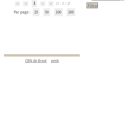
1
(1 - 2 / 2)
Par page :
25
50
100
200
CBN de Brest
pmb