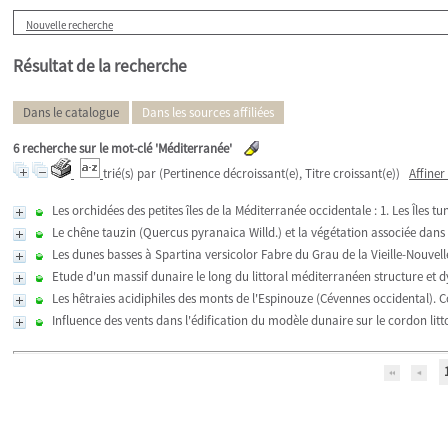
Nouvelle recherche
Résultat de la recherche
Dans le catalogue
Dans les sources affiliées
6
recherche sur le mot-clé
'Méditerranée'
trié(s) par
(Pertinence décroissant(e), Titre croissant(e))
Affiner
Les orchidées des petites îles de la Méditerranée occidentale : 1. Les Îles tu
Le chêne tauzin (Quercus pyranaica Willd.) et la végétation associée dan
Les dunes basses à Spartina versicolor Fabre du Grau de la Vieille-Nouvell
Etude d'un massif dunaire le long du littoral méditerranéen structure et 
Les hêtraies acidiphiles des monts de l'Espinouze (Cévennes occidental). Co
Influence des vents dans l'édification du modèle dunaire sur le cordon litt