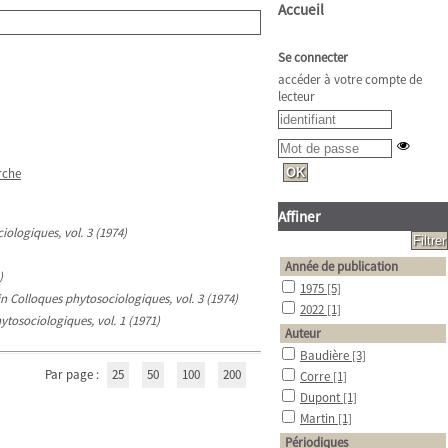
Accueil
Se connecter
accéder à votre compte de
lecteur
rche
Affiner
iologiques, vol. 3 (1974)
Année de publication
)
1975
[5]
in Colloques phytosociologiques, vol. 3 (1974)
2022
[1]
ytosociologiques, vol. 1 (1971)
Auteur
Baudière
[3]
Par page :
25
50
100
200
Corre
[1]
Dupont
[1]
Martin
[1]
Périodiques