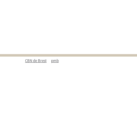
CBN de Brest
pmb