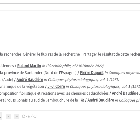
 la recherche
Générer le flux rss de la recherche
Partager le résultat de cette reche
nisiennes
/
Roland Martin
in L'Orchidophile, n°234 (Année 2022)
s la province de Santander (Nord de l'Espagne)
/
Pierre Dupont
in Colloques phytosoc
e (Aude)
/
André Baudière
in Colloques phytosociologiques, vol. 1 (1971)
dynamique de la végétation
/
J.-J. Corre
in Colloques phytosociologiques, vol. 1 (1971
mposition floristique et relations avec les chenaies caducifoliées
/
André Baudière
oral roussillonais au sud de l'embouchure de la Têt
/
André Baudière
in Colloques ph
1
(1 - 6 / 6)