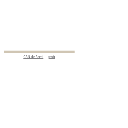
CBN de Brest
pmb