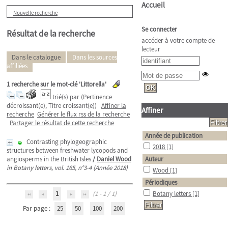
Accueil
Nouvelle recherche
Se connecter
Résultat de la recherche
accéder à votre compte de
lecteur
Dans le catalogue
Dans les sources
affiliées
1
recherche sur le mot-clé
'Littorella'
trié(s) par
(Pertinence
décroissant(e), Titre croissant(e))
Affiner la
Affiner
recherche
Générer le flux rss de la recherche
Partager le résultat de cette recherche
Année de publication
Contrasting phylogeographic
2018
[1]
structures between freshwater lycopods and
angiosperms in the British Isles
/
Daniel Wood
Auteur
in Botany letters, vol. 165, n°3-4 (Année 2018)
Wood
[1]
Périodiques
1
(1 - 1 / 1)
Botany letters
[1]
Par page :
25
50
100
200