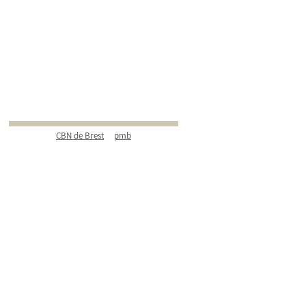
CBN de Brest
pmb