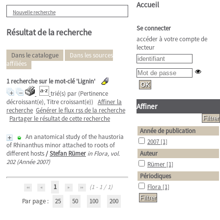
Accueil
Nouvelle recherche
Se connecter
Résultat de la recherche
accéder à votre compte de
lecteur
Dans le catalogue
Dans les sources
affiliées
1
recherche sur le mot-clé
'Lignin'
trié(s) par
(Pertinence
décroissant(e), Titre croissant(e))
Affiner la
Affiner
recherche
Générer le flux rss de la recherche
Partager le résultat de cette recherche
Année de publication
An anatomical study of the haustoria
2007
[1]
of Rhinanthus minor attached to roots of
different hosts
/
Stefan Rümer
in Flora, vol.
Auteur
202 (Année 2007)
Rümer
[1]
Périodiques
1
(1 - 1 / 1)
Flora
[1]
Par page :
25
50
100
200