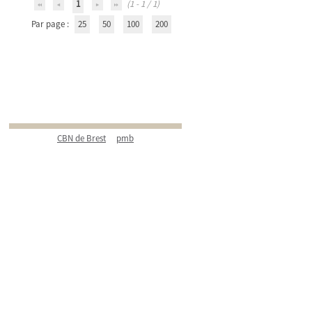
1
(1 - 1 / 1)
Par page :
25
50
100
200
CBN de Brest
pmb