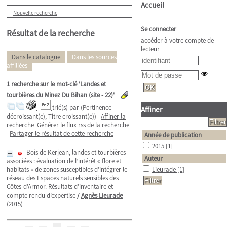
Accueil
Nouvelle recherche
Se connecter
Résultat de la recherche
accéder à votre compte de
lecteur
Dans le catalogue
Dans les sources
affiliées
1
recherche sur le mot-clé
'Landes et
tourbières du Minez Du Bihan (site - 22)'
trié(s) par
(Pertinence
Affiner
décroissant(e), Titre croissant(e))
Affiner la
recherche
Générer le flux rss de la recherche
Partager le résultat de cette recherche
Année de publication
2015
[1]
Bois de Kerjean, landes et tourbières
Auteur
associées : évaluation de l’intérêt « flore et
habitats » de zones susceptibles d’intégrer le
Lieurade
[1]
réseau des Espaces naturels sensibles des
Côtes-d’Armor. Résultats d’inventaire et
compte rendu d’expertise
/
Agnès Lieurade
(2015)