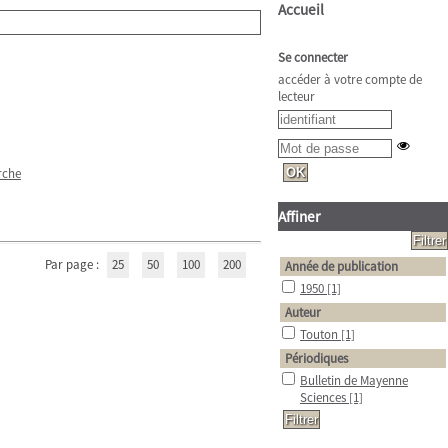
Accueil
Se connecter
accéder à votre compte de
lecteur
rche
Affiner
Par page :
25
50
100
200
Année de publication
1950
[1]
Auteur
Touton
[1]
Périodiques
Bulletin de Mayenne
Sciences
[1]