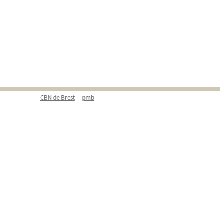
CBN de Brest
pmb