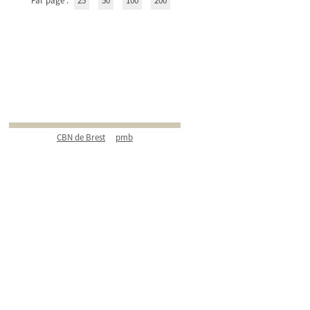
Par page :
25
50
100
200
CBN de Brest
pmb