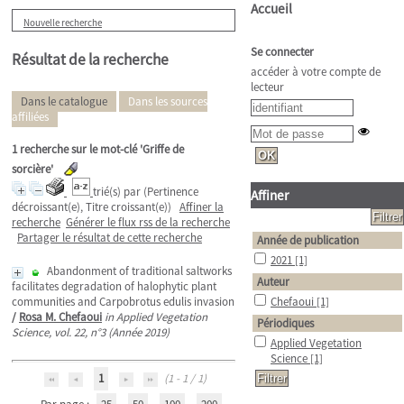
Accueil
Nouvelle recherche
Se connecter
Résultat de la recherche
accéder à votre compte de
lecteur
Dans le catalogue
Dans les sources
affiliées
1
recherche sur le mot-clé
'Griffe de
sorcière'
trié(s) par
(Pertinence
Affiner
décroissant(e), Titre croissant(e))
Affiner la
recherche
Générer le flux rss de la recherche
Partager le résultat de cette recherche
Année de publication
2021
[1]
Abandonment of traditional saltworks
Auteur
facilitates degradation of halophytic plant
communities and Carpobrotus edulis invasion
Chefaoui
[1]
/
Rosa M. Chefaoui
in Applied Vegetation
Périodiques
Science, vol. 22, n°3 (Année 2019)
Applied Vegetation
Science
[1]
1
(1 - 1 / 1)