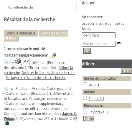
Accueil
Nouvelle recherche
Se connecter
Résultat de la recherche
accéder à votre compte de
lecteur
Dans le catalogue
Dans les sources
affiliées
1
recherche sur le mot-clé
'Crataemespilus×canescens'
trié(s) par
(Pertinence
Affiner
décroissant(e), Titre croissant(e))
Affiner la
recherche
Générer le flux rss de la recherche
Partager le résultat de cette recherche
Année de publication
2016
[1]
Studies in Mespilus, Crataegus, and
Auteur
×Crataemespilus (Rosaceae), i. differentiation
of Mespilus and Crataegus, expansion of
Phipps
[1]
×Crataemespilus, with supplementary
Périodiques
observations on differences between the
Phytotaxa
[1]
Crataegus and Amelanchier clades
/
James B.
Phipps
in Phytotaxa, vol. 257, n°3 (Année 2016)