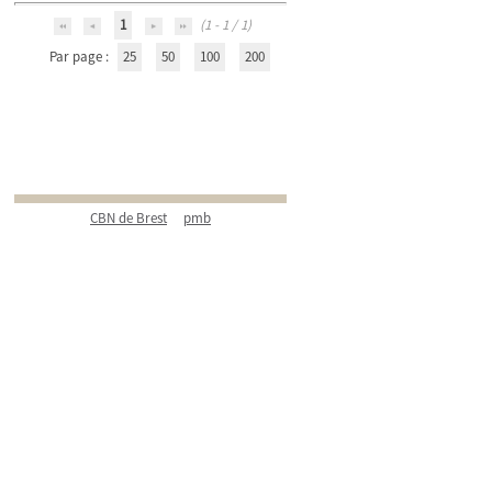
1
(1 - 1 / 1)
Par page :
25
50
100
200
CBN de Brest
pmb