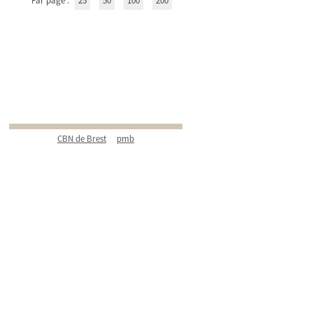
Par page :
25
50
100
200
CBN de Brest
pmb