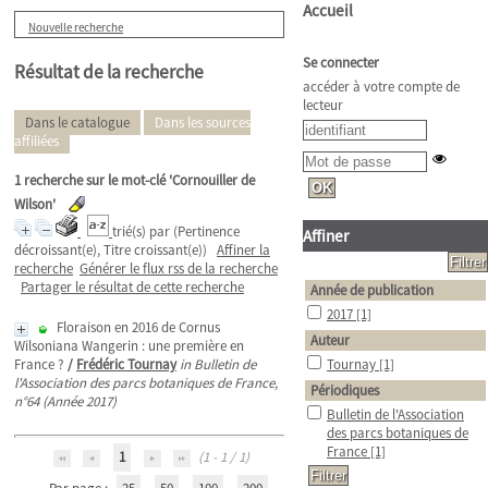
Accueil
Nouvelle recherche
Se connecter
Résultat de la recherche
accéder à votre compte de
lecteur
Dans le catalogue
Dans les sources
affiliées
1
recherche sur le mot-clé
'Cornouiller de
Wilson'
trié(s) par
(Pertinence
Affiner
décroissant(e), Titre croissant(e))
Affiner la
recherche
Générer le flux rss de la recherche
Partager le résultat de cette recherche
Année de publication
2017
[1]
Floraison en 2016 de Cornus
Auteur
Wilsoniana Wangerin : une première en
France ?
/
Frédéric Tournay
in Bulletin de
Tournay
[1]
l'Association des parcs botaniques de France,
Périodiques
n°64 (Année 2017)
Bulletin de l'Association
des parcs botaniques de
France
[1]
1
(1 - 1 / 1)