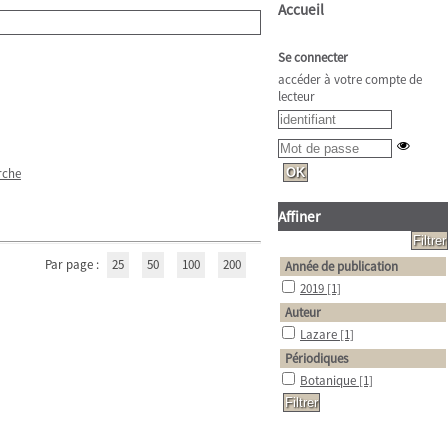
Accueil
Se connecter
accéder à votre compte de
lecteur
rche
Affiner
Par page :
25
50
100
200
Année de publication
2019
[1]
Auteur
Lazare
[1]
Périodiques
Botanique
[1]