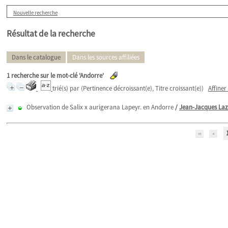
Nouvelle recherche
Résultat de la recherche
Dans le catalogue
Dans les sources affiliées
1
recherche sur le mot-clé
'Andorre'
trié(s) par
(Pertinence décroissant(e), Titre croissant(e))
Affiner
Observation de Salix x aurigerana Lapeyr. en Andorre
/
Jean-Jacques Laz