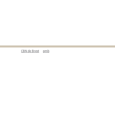
CBN de Brest
pmb