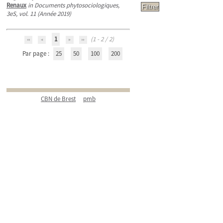
Renaux
in Documents phytosociologiques,
3eS, vol. 11 (Année 2019)
1
(1 - 2 / 2)
Par page :
25
50
100
200
CBN de Brest
pmb