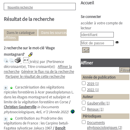
Accueil
Nouvelle recherche
Se connecter
Résultat de la recherche
accéder à votre compte de
lecteur
Dans le catalogue
Dans les sources
affiliées
2
recherche sur le mot-clé
'étage
montagnard'
trié(s) par
(Pertinence
Affiner
décroissant(e), Titre croissant(e))
Affiner la
recherche
Générer le flux rss de la recherche
Partager le résultat de cette recherche
Année de publication
2019
[1]
Caractérisation des végétations
2022
[1]
ripicoles forestières à Acer pseudoplatanus L.
Auteur
dans les étages montagnard et subalpin et
limite de la végétation forestière en Corse
/
Gauberville
[1]
Christian Gauberville
in Documents
Renaux
[1]
phytosociologiques, 4eS, n°2 (Année 2022)
Périodiques
Contribution au Prodrome des
Documents
végétations de France : les Carpino betuli-
phytosociologiques
[2]
Fagetea sylvaticae Jakucs 1967
/
Benoît