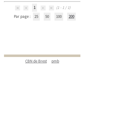
1
(1 - 1 / 1)
Par page :
25
50
100
200
CBN de Brest
pmb