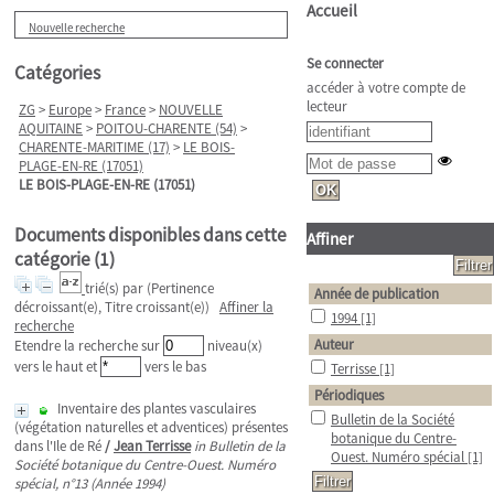
Accueil
Nouvelle recherche
Se connecter
Catégories
accéder à votre compte de
lecteur
ZG
>
Europe
>
France
>
NOUVELLE
AQUITAINE
>
POITOU-CHARENTE (54)
>
CHARENTE-MARITIME (17)
>
LE BOIS-
PLAGE-EN-RE (17051)
LE BOIS-PLAGE-EN-RE (17051)
Documents disponibles dans cette
Affiner
catégorie (
1
)
trié(s) par
(Pertinence
Année de publication
décroissant(e), Titre croissant(e))
Affiner la
1994
[1]
recherche
Auteur
Etendre la recherche sur
niveau(x)
vers le haut et
vers le bas
Terrisse
[1]
Périodiques
Inventaire des plantes vasculaires
Bulletin de la Société
(végétation naturelles et adventices) présentes
botanique du Centre-
dans l'Ile de Ré
/
Jean Terrisse
in Bulletin de la
Ouest. Numéro spécial
[1]
Société botanique du Centre-Ouest. Numéro
spécial, n°13 (Année 1994)