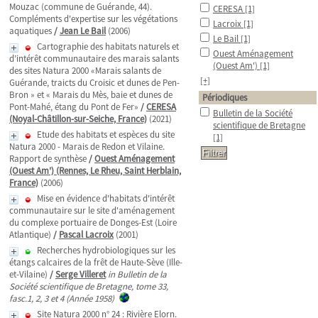
Mouzac (commune de Guérande, 44).
CERESA
[1]
Compléments d'expertise sur les végétations
Lacroix
[1]
aquatiques
/
Jean Le Bail
(2006)
Le Bail
[1]
Cartographie des habitats naturels et
Ouest Aménagement
d’intérêt communautaire des marais salants
(Ouest Am')
[1]
des sites Natura 2000 «Marais salants de
[+]
Guérande, traicts du Croisic et dunes de Pen-
Bron » et « Marais du Mès, baie et dunes de
Périodiques
Pont-Mahé, étang du Pont de Fer»
/
CERESA
Bulletin de la Société
(Noyal-Châtillon-sur-Seiche, France)
(2021)
scientifique de Bretagne
Etude des habitats et espèces du site
[1]
Natura 2000 - Marais de Redon et Vilaine.
Rapport de synthèse
/
Ouest Aménagement
(Ouest Am') (Rennes, Le Rheu, Saint Herblain,
France)
(2006)
Mise en évidence d'habitats d'intérêt
communautaire sur le site d'aménagement
du complexe portuaire de Donges-Est (Loire
Atlantique)
/
Pascal Lacroix
(2001)
Recherches hydrobiologiques sur les
étangs calcaires de la frêt de Haute-Sève (Ille-
et-Vilaine)
/
Serge Villeret
in Bulletin de la
Société scientifique de Bretagne, tome 33,
fasc.1, 2, 3 et 4 (Année 1958)
Site Natura 2000 n° 24 : Rivière Elorn.