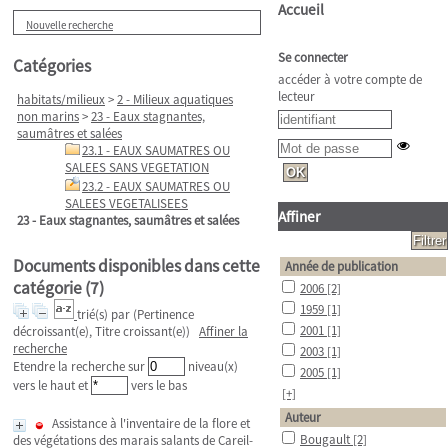
Accueil
Nouvelle recherche
Se connecter
Catégories
accéder à votre compte de
lecteur
habitats/milieux
>
2 - Milieux aquatiques
non marins
>
23 - Eaux stagnantes,
saumâtres et salées
23.1 - EAUX SAUMATRES OU
SALEES SANS VEGETATION
23.2 - EAUX SAUMATRES OU
SALEES VEGETALISEES
Affiner
23 - Eaux stagnantes, saumâtres et salées
Documents disponibles dans cette
Année de publication
catégorie (
7
)
2006
[2]
1959
[1]
trié(s) par
(Pertinence
2001
[1]
décroissant(e), Titre croissant(e))
Affiner la
recherche
2003
[1]
Etendre la recherche sur
niveau(x)
2005
[1]
vers le haut et
vers le bas
[+]
Auteur
Assistance à l'inventaire de la flore et
Bougault
[2]
des végétations des marais salants de Careil-