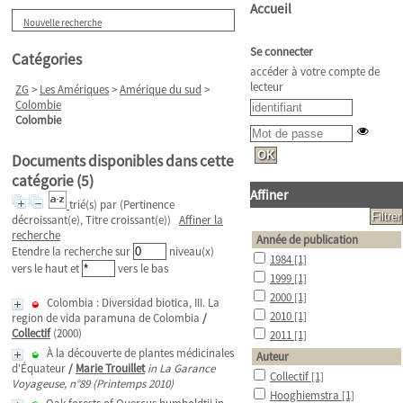
Accueil
Nouvelle recherche
Se connecter
Catégories
accéder à votre compte de
lecteur
ZG
>
Les Amériques
>
Amérique du sud
>
Colombie
Colombie
Documents disponibles dans cette
catégorie (
5
)
Affiner
trié(s) par
(Pertinence
décroissant(e), Titre croissant(e))
Affiner la
recherche
Année de publication
Etendre la recherche sur
niveau(x)
1984
[1]
vers le haut et
vers le bas
1999
[1]
2000
[1]
Colombia : Diversidad biotica, III. La
2010
[1]
region de vida paramuna de Colombia
/
Collectif
(2000)
2011
[1]
À la découverte de plantes médicinales
Auteur
d'Équateur
/
Marie Trouillet
in La Garance
Collectif
[1]
Voyageuse, n°89 (Printemps 2010)
Hooghiemstra
[1]