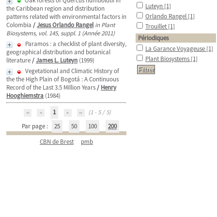
Oak forests of Quercus humboldtii in
Luteyn
[1]
the Caribbean region and distribution
Orlando Rangel
[1]
patterns related with environmental factors in
Colombia
/
Jesus Orlando Rangel
in Plant
Trouillet
[1]
Biosystems, vol. 145, suppl. 1 (Année 2011)
Périodiques
Paramos : a checklist of plant diversity,
La Garance Voyageuse
[1]
geographical distribution and botanical
Plant Biosystems
[1]
literature
/
James L. Luteyn
(1999)
Vegetational and Climatic History of
the the High Plain of Bogotá : A Continuous
Record of the Last 3.5 Million Years
/
Henry
Hooghiemstra
(1984)
1
(1 - 5 / 5)
Par page :
25
50
100
200
CBN de Brest
pmb