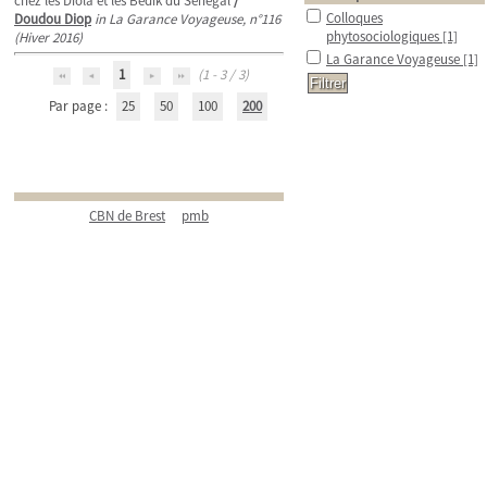
chez les Diola et les Bédik du Sénégal
/
Colloques
Doudou Diop
in La Garance Voyageuse, n°116
phytosociologiques
[1]
(Hiver 2016)
La Garance Voyageuse
[1]
1
(1 - 3 / 3)
Par page :
25
50
100
200
CBN de Brest
pmb