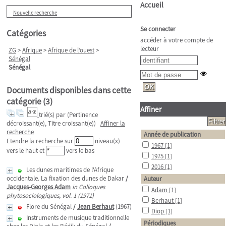
Accueil
Nouvelle recherche
Se connecter
Catégories
accéder à votre compte de
lecteur
ZG
>
Afrique
>
Afrique de l’ouest
>
Sénégal
Sénégal
Documents disponibles dans cette
catégorie (
3
)
Affiner
trié(s) par
(Pertinence
décroissant(e), Titre croissant(e))
Affiner la
recherche
Année de publication
Etendre la recherche sur
niveau(x)
1967
[1]
vers le haut et
vers le bas
1975
[1]
2016
[1]
Les dunes maritimes de l'Afrique
occidentale. La fixation des dunes de Dakar
/
Auteur
Jacques-Georges Adam
in Colloques
Adam
[1]
phytosociologiques, vol. 1 (1971)
Berhaut
[1]
Flore du Sénégal
/
Jean Berhaut
(1967)
Diop
[1]
Instruments de musique traditionnelle
Périodiques