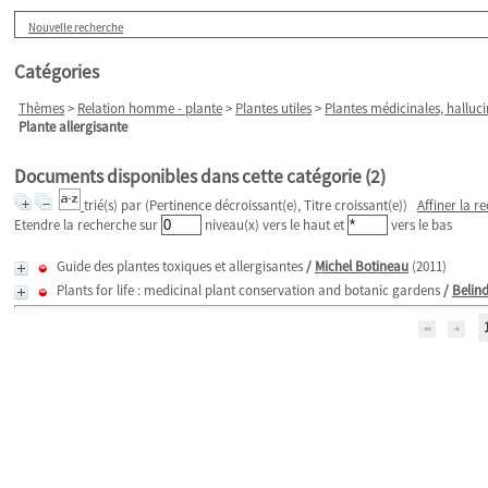
Nouvelle recherche
Catégories
Thèmes
>
Relation homme - plante
>
Plantes utiles
>
Plantes médicinales, halluci
Plante allergisante
Documents disponibles dans cette catégorie (
2
)
trié(s) par
(Pertinence décroissant(e), Titre croissant(e))
Affiner la r
Etendre la recherche sur
niveau(x) vers le haut et
vers le bas
Guide des plantes toxiques et allergisantes
/
Michel Botineau
(2011)
Plants for life : medicinal plant conservation and botanic gardens
/
Belin