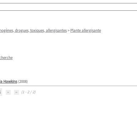
nogènes, drogues, toxiques, allergisantes
>
Plante allergisante
echerche
da Hawkins
(2008)
1
(1 - 2 / 2)