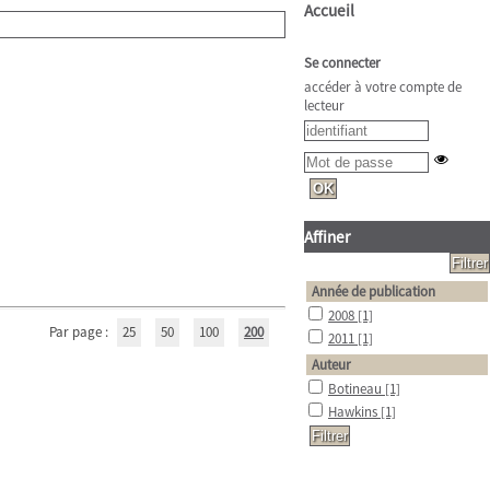
Accueil
Se connecter
accéder à votre compte de
lecteur
Affiner
Année de publication
2008
[1]
Par page :
25
50
100
200
2011
[1]
Auteur
Botineau
[1]
Hawkins
[1]