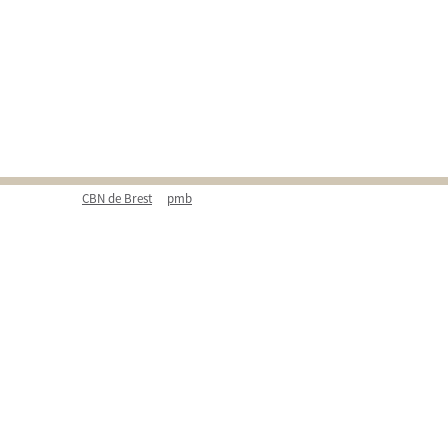
CBN de Brest
pmb