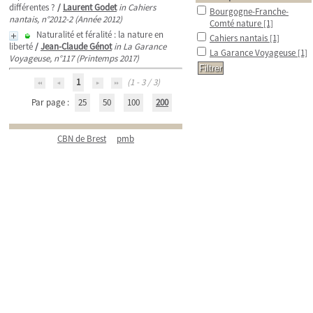
différentes ?
/
Laurent Godet
in Cahiers
Bourgogne-Franche-
nantais, n°2012-2 (Année 2012)
Comté nature
[1]
Naturalité et féralité : la nature en
Cahiers nantais
[1]
liberté
/
Jean-Claude Génot
in La Garance
La Garance Voyageuse
[1]
Voyageuse, n°117 (Printemps 2017)
1
(1 - 3 / 3)
Par page :
25
50
100
200
CBN de Brest
pmb