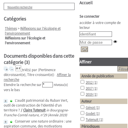
Accueil
Nouvelle recherche
Se connecter
Catégories
accéder à votre compte de
lecteur
Thèmes
>
Réflexions sur l'écologie et
l'environnement
Réflexions sur l'écologie et
l'environnement
Documents disponibles dans cette
catégorie (
3
)
Affiner
trié(s) par
(Pertinence
décroissant(e), Titre croissant(e))
Affiner la
Année de publication
recherche
2012
[1]
Etendre la recherche sur
niveau(x)
2017
[1]
vers le bas
2019
[1]
L'audit patrimonial du Ruban Vert,
Auteur
outil de construction de l'identité d'un
Génot
[1]
territoire ?
/
Claire Tutenuit
in Bourgogne-
Godet
[1]
Franche-Comté nature, n°29 (Année 2019)
Tutenuit
[1]
Conserver une nature ordinaire : une
aspiration commune, des motivations
Périodiques