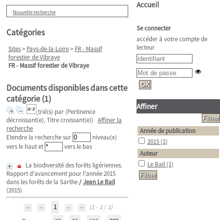
Accueil
Nouvelle recherche
Se connecter
Catégories
accéder à votre compte de
lecteur
Sites
>
Pays-de-la-Loire
>
FR - Massif
forestier de Vibraye
FR - Massif forestier de Vibraye
Documents disponibles dans cette
catégorie (
1
)
Affiner
trié(s) par
(Pertinence
décroissant(e), Titre croissant(e))
Affiner la
recherche
Année de publication
Etendre la recherche sur
niveau(x)
2015
[1]
vers le haut et
vers le bas
Auteur
Le Bail
[1]
La biodiversité des forêts ligériennes.
Rapport d'avancement pour l'année 2015
dans les forêts de la Sarthe
/
Jean Le Bail
(2015)
1
(1 - 1 / 1)