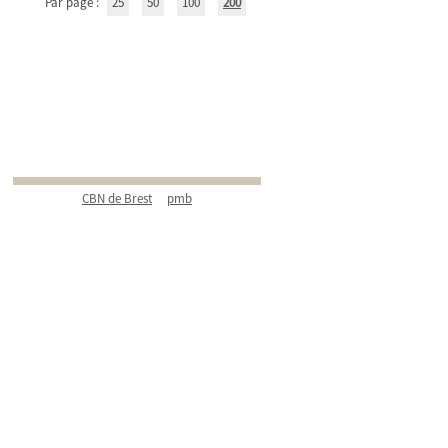
Par page :
25
50
100
200
CBN de Brest
pmb