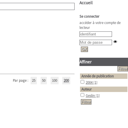
Accueil
Se connecter
accéder à votre compte de
lecteur
Affiner
Année de publication
Par page :
25
50
100
200
2004
[1]
Auteur
Geslin
[1]