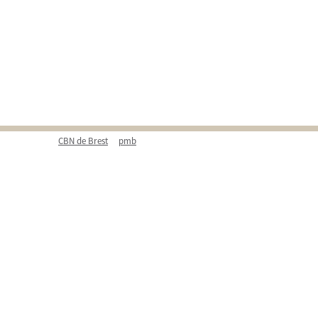
CBN de Brest
pmb