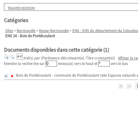
Nouvelle recherche
Catégories
Sites
>
Normandie
>
Basse-Normandie
>
ENS - ENS du département du Calvados 
ENS 14 - Bois de Pontécoulant
Documents disponibles dans cette catégorie (
1
)
trié(s) par
(Pertinence décroissant(e), Titre croissant(e))
Affiner la r
Etendre la recherche sur
niveau(x) vers le haut et
vers le bas
Bois de Pontécoulant - commune de Pontécoulant (site Espaces naturels s