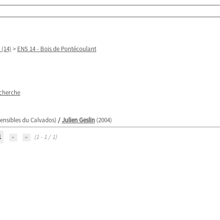
(14)
>
ENS 14 - Bois de Pontécoulant
echerche
ensibles du Calvados)
/
Julien Geslin
(2004)
1
(1 - 1 / 1)