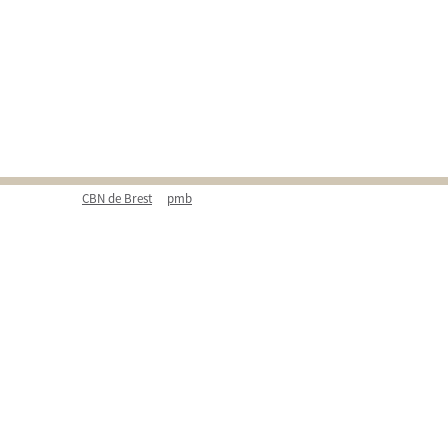
CBN de Brest
pmb