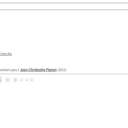
echerche
premiers pas
/
Jean-Christophe Pigeon
(2011)
1
(1 - 1 / 1)