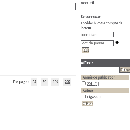
Accueil
Se connecter
accéder à votre compte de
lecteur
Affiner
Année de publication
Par page :
25
50
100
200
2011
[1]
Auteur
Pigeon
[1]