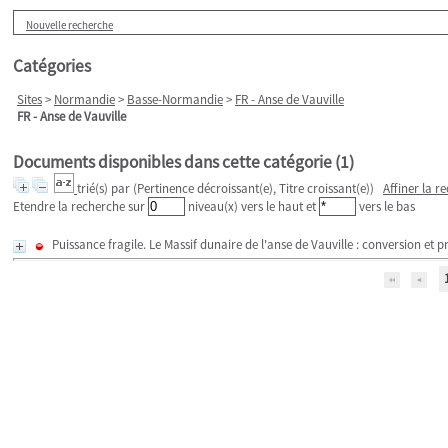
Nouvelle recherche
Catégories
Sites
>
Normandie
>
Basse-Normandie
>
FR - Anse de Vauville
FR - Anse de Vauville
Documents disponibles dans cette catégorie (
1
)
trié(s) par
(Pertinence décroissant(e), Titre croissant(e))
Affiner la r
Etendre la recherche sur
niveau(x) vers le haut et
vers le bas
Puissance fragile. Le Massif dunaire de l'anse de Vauville : conversion et 