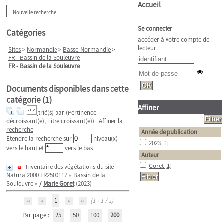
Accueil
Nouvelle recherche
Se connecter
Catégories
accéder à votre compte de
lecteur
Sites
>
Normandie
>
Basse-Normandie
>
FR - Bassin de la Souleuvre
FR - Bassin de la Souleuvre
Documents disponibles dans cette
catégorie (
1
)
Affiner
trié(s) par
(Pertinence
décroissant(e), Titre croissant(e))
Affiner la
recherche
Année de publication
Etendre la recherche sur
niveau(x)
2023
[1]
vers le haut et
vers le bas
Auteur
Goret
[1]
Inventaire des végétations du site
Natura 2000 FR2500117 « Bassin de la
Souleuvre »
/
Marie Goret
(2023)
1
(1 - 1 / 1)
Par page :
25
50
100
200