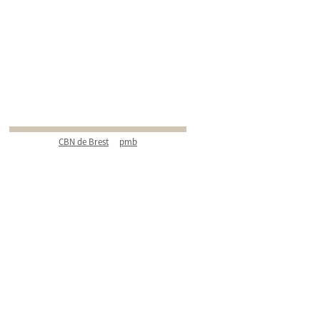
CBN de Brest
pmb