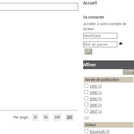
Accueil
Se connecter
accéder à votre compte de
lecteur
Affiner
Année de publication
1995
[1]
1998
[1]
2000
[1]
2006
[1]
2007
[1]
Par page :
25
50
100
200
[+]
Auteur
Bougault
[2]