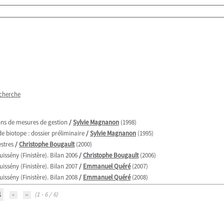
echerche
ions de mesures de gestion
/
Sylvie Magnanon
(1998)
de biotope : dossier préliminaire
/
Sylvie Magnanon
(1995)
estres
/
Christophe Bougault
(2000)
issény (Finistère). Bilan 2006
/
Christophe Bougault
(2006)
issény (Finistère). Bilan 2007
/
Emmanuel Quéré
(2007)
issény (Finistère). Bilan 2008
/
Emmanuel Quéré
(2008)
1
(1 - 6 / 6)