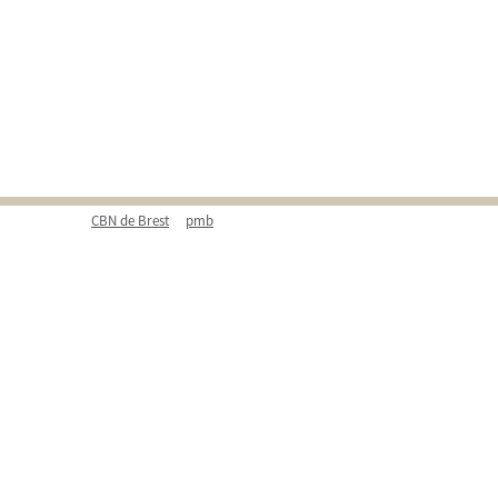
CBN de Brest
pmb