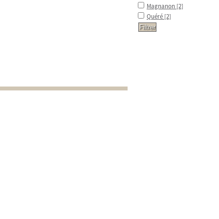
Magnanon
[2]
Quéré
[2]