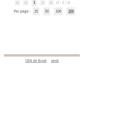
1
(1 - 1 / 1)
Par page :
25
50
100
200
CBN de Brest
pmb