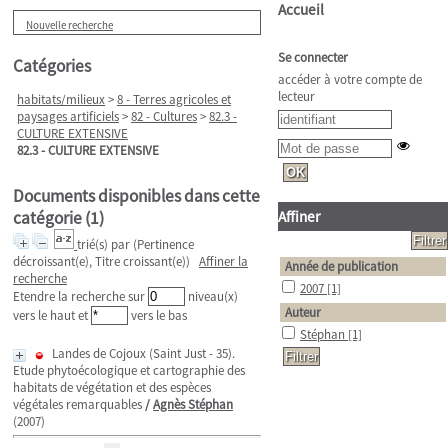
Accueil
Nouvelle recherche
Se connecter
Catégories
accéder à votre compte de
lecteur
habitats/milieux
>
8 - Terres agricoles et
paysages artificiels
>
82 - Cultures
>
82.3 -
CULTURE EXTENSIVE
82.3 - CULTURE EXTENSIVE
Documents disponibles dans cette
catégorie (
1
)
Affiner
trié(s) par
(Pertinence
décroissant(e), Titre croissant(e))
Affiner la
Année de publication
recherche
2007
[1]
Etendre la recherche sur
niveau(x)
Auteur
vers le haut et
vers le bas
Stéphan
[1]
Landes de Cojoux (Saint Just - 35).
Etude phytoécologique et cartographie des
habitats de végétation et des espèces
végétales remarquables
/
Agnès Stéphan
(2007)