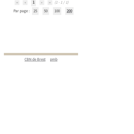
1
(1 - 1 / 1)
Par page :
25
50
100
200
CBN de Brest
pmb