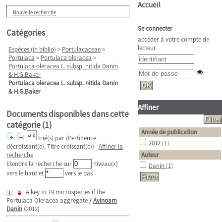
Accueil
Nouvelle recherche
Se connecter
Catégories
accéder à votre compte de
lecteur
Espèces (in biblio)
>
Portulacaceae
>
Portulaca
>
Portulaca oleracea
>
Portulaca oleracea L. subsp. nitida Danin
& H.G.Baker
Portulaca oleracea L. subsp. nitida Danin
& H.G.Baker
Affiner
Documents disponibles dans cette
catégorie (
1
)
Année de publication
trié(s) par
(Pertinence
2012
[1]
décroissant(e), Titre croissant(e))
Affiner la
recherche
Auteur
Etendre la recherche sur
niveau(x)
Danin
[1]
vers le haut et
vers le bas
A key to 19 microspecies if the
Portulaca Oleracea aggregate
/
Avinoam
Danin
(2012)