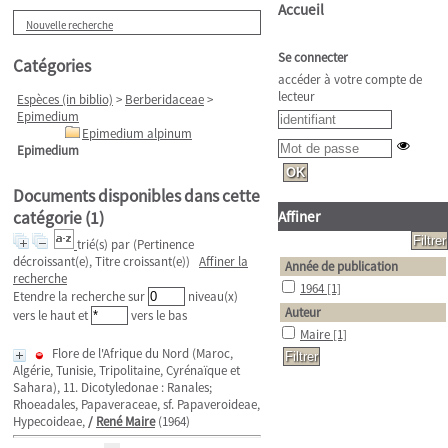
Accueil
Nouvelle recherche
Se connecter
Catégories
accéder à votre compte de
lecteur
Espèces (in biblio)
>
Berberidaceae
>
Epimedium
Epimedium alpinum
Epimedium
Documents disponibles dans cette
catégorie (
1
)
Affiner
trié(s) par
(Pertinence
décroissant(e), Titre croissant(e))
Affiner la
Année de publication
recherche
1964
[1]
Etendre la recherche sur
niveau(x)
Auteur
vers le haut et
vers le bas
Maire
[1]
Flore de l'Afrique du Nord (Maroc,
Algérie, Tunisie, Tripolitaine, Cyrénaïque et
Sahara), 11. Dicotyledonae : Ranales;
Rhoeadales, Papaveraceae, sf. Papaveroideae,
Hypecoideae,
/
René Maire
(1964)