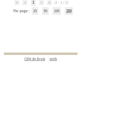
1
(1 - 1 / 1)
Par page :
25
50
100
200
CBN de Brest
pmb