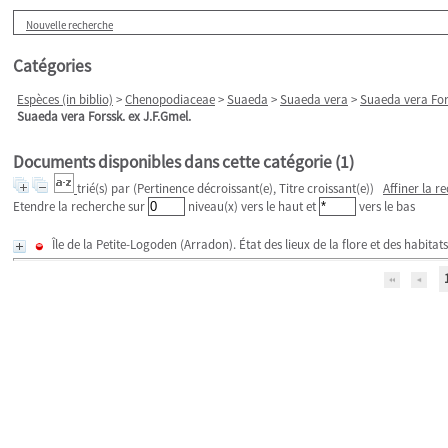
Nouvelle recherche
Catégories
Espèces (in biblio)
>
Chenopodiaceae
>
Suaeda
>
Suaeda vera
>
Suaeda vera Fors
Suaeda vera Forssk. ex J.F.Gmel.
Documents disponibles dans cette catégorie (
1
)
trié(s) par
(Pertinence décroissant(e), Titre croissant(e))
Affiner la r
Etendre la recherche sur
niveau(x) vers le haut et
vers le bas
Île de la Petite-Logoden (Arradon). État des lieux de la flore et des habita