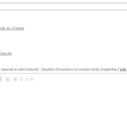
sk. ex J.F.Gmel.
echerche
ts naturels et semi-naturels : résultats d'inventaire et compte-rendu d'expertise
/
Loic
1
(1 - 1 / 1)