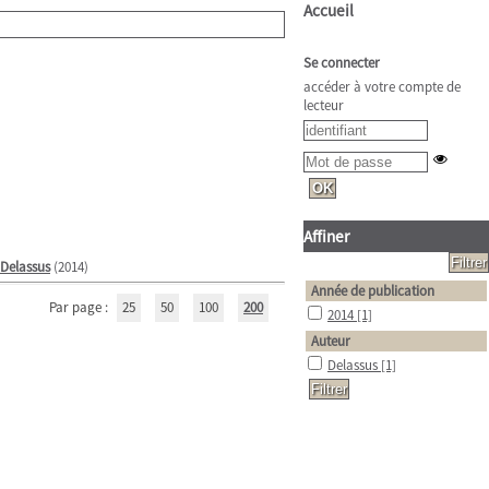
Accueil
Se connecter
accéder à votre compte de
lecteur
Affiner
 Delassus
(2014)
Année de publication
Par page :
25
50
100
200
2014
[1]
Auteur
Delassus
[1]