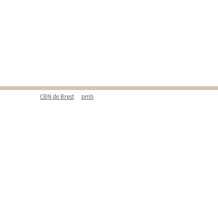
CBN de Brest
pmb