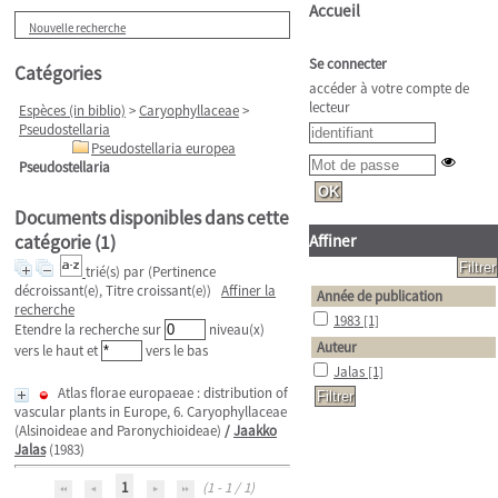
Accueil
Nouvelle recherche
Se connecter
Catégories
accéder à votre compte de
lecteur
Espèces (in biblio)
>
Caryophyllaceae
>
Pseudostellaria
Pseudostellaria europea
Pseudostellaria
Documents disponibles dans cette
catégorie (
1
)
Affiner
trié(s) par
(Pertinence
décroissant(e), Titre croissant(e))
Affiner la
Année de publication
recherche
1983
[1]
Etendre la recherche sur
niveau(x)
Auteur
vers le haut et
vers le bas
Jalas
[1]
Atlas florae europaeae : distribution of
vascular plants in Europe, 6. Caryophyllaceae
(Alsinoideae and Paronychioideae)
/
Jaakko
Jalas
(1983)
1
(1 - 1 / 1)