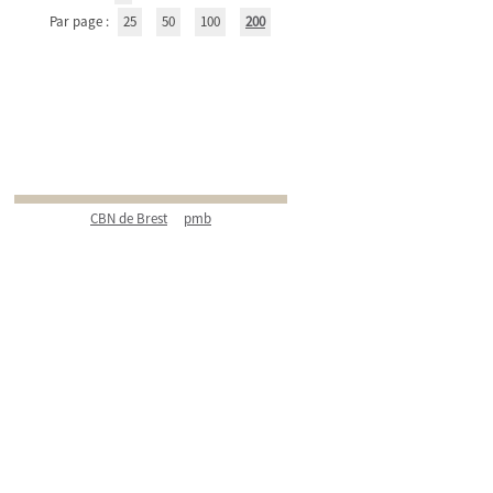
Par page :
25
50
100
200
CBN de Brest
pmb