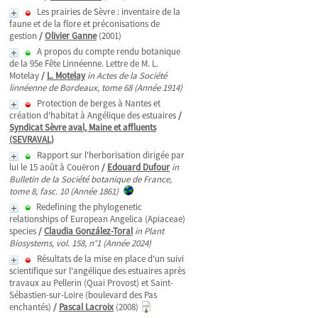
Les prairies de Sèvre : inventaire de la
faune et de la flore et préconisations de
gestion
/
Olivier Ganne
(2001)
A propos du compte rendu botanique
de la 95e Fête Linnéenne. Lettre de M. L.
Motelay
/
L. Motelay
in Actes de la Société
linnéenne de Bordeaux, tome 68 (Année 1914)
Protection de berges à Nantes et
création d'habitat à Angélique des estuaires
/
Syndicat Sèvre aval, Maine et affluents
(SEVRAVAL)
Rapport sur l'herborisation dirigée par
lui le 15 août à Couëron
/
Edouard Dufour
in
Bulletin de la Société botanique de France,
tome 8, fasc. 10 (Année 1861)
Redefining the phylogenetic
relationships of European Angelica (Apiaceae)
species
/
Claudia González-Toral
in Plant
Biosystems, vol. 158, n°1 (Année 2024)
Résultats de la mise en place d'un suivi
scientifique sur l'angélique des estuaires après
travaux au Pellerin (Quai Provost) et Saint-
Sébastien-sur-Loire (boulevard des Pas
enchantés)
/
Pascal Lacroix
(2008)