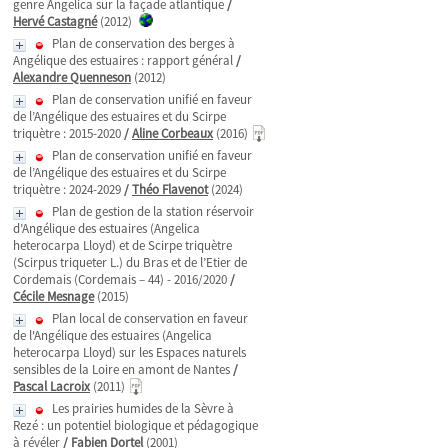
genre Angelica sur la façade atlantique
/
Hervé Castagné
(2012)
Plan de conservation des berges à
Angélique des estuaires : rapport général
/
Alexandre Quenneson
(2012)
Plan de conservation unifié en faveur
de l’Angélique des estuaires et du Scirpe
triquètre : 2015-2020
/
Aline Corbeaux
(2016)
Plan de conservation unifié en faveur
de l’Angélique des estuaires et du Scirpe
triquètre : 2024-2029
/
Théo Flavenot
(2024)
Plan de gestion de la station réservoir
d’Angélique des estuaires (Angelica
heterocarpa Lloyd) et de Scirpe triquètre
(Scirpus triqueter L.) du Bras et de l’Etier de
Cordemais (Cordemais – 44) - 2016/2020
/
Cécile Mesnage
(2015)
Plan local de conservation en faveur
de l'Angélique des estuaires (Angelica
heterocarpa Lloyd) sur les Espaces naturels
sensibles de la Loire en amont de Nantes
/
Pascal Lacroix
(2011)
Les prairies humides de la Sèvre à
Rezé : un potentiel biologique et pédagogique
à révéler
/
Fabien Dortel
(2001)