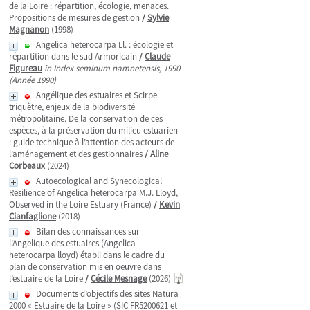
de la Loire : répartition, écologie, menaces.
Propositions de mesures de gestion
/
Sylvie
Magnanon
(1998)
Angelica heterocarpa Ll. : écologie et
répartition dans le sud Armoricain
/
Claude
Figureau
in Index seminum namnetensis, 1990
(Année 1990)
Angélique des estuaires et Scirpe
triquètre, enjeux de la biodiversité
métropolitaine. De la conservation de ces
espèces, à la préservation du milieu estuarien
: guide technique à l’attention des acteurs de
l’aménagement et des gestionnaires
/
Aline
Corbeaux
(2024)
Autoecological and Synecological
Resilience of Angelica heterocarpa M.J. Lloyd,
Observed in the Loire Estuary (France)
/
Kevin
Cianfaglione
(2018)
Bilan des connaissances sur
l’Angelique des estuaires (Angelica
heterocarpa lloyd) établi dans le cadre du
plan de conservation mis en oeuvre dans
l’estuaire de la Loire
/
Cécile Mesnage
(2026)
Documents d’objectifs des sites Natura
2000 « Estuaire de la Loire » (SIC FR5200621 et