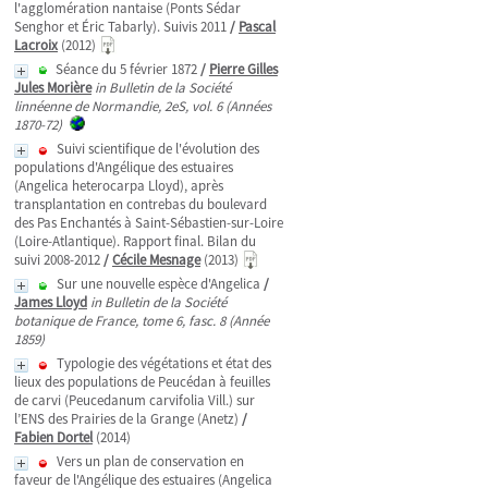
l'agglomération nantaise (Ponts Sédar
Senghor et Éric Tabarly). Suivis 2011
/
Pascal
Lacroix
(2012)
Séance du 5 février 1872
/
Pierre Gilles
Jules Morière
in Bulletin de la Société
linnéenne de Normandie, 2eS, vol. 6 (Années
1870-72)
Suivi scientifique de l'évolution des
populations d'Angélique des estuaires
(Angelica heterocarpa Lloyd), après
transplantation en contrebas du boulevard
des Pas Enchantés à Saint-Sébastien-sur-Loire
(Loire-Atlantique). Rapport final. Bilan du
suivi 2008-2012
/
Cécile Mesnage
(2013)
Sur une nouvelle espèce d'Angelica
/
James Lloyd
in Bulletin de la Société
botanique de France, tome 6, fasc. 8 (Année
1859)
Typologie des végétations et état des
lieux des populations de Peucédan à feuilles
de carvi (Peucedanum carvifolia Vill.) sur
l’ENS des Prairies de la Grange (Anetz)
/
Fabien Dortel
(2014)
Vers un plan de conservation en
faveur de l'Angélique des estuaires (Angelica