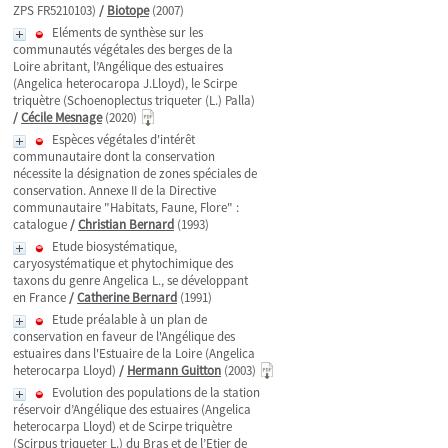
ZPS FR5210103)
/
Biotope
(2007)
Eléments de synthèse sur les
communautés végétales des berges de la
Loire abritant, l’Angélique des estuaires
(Angelica heterocaropa J.Lloyd), le Scirpe
triquètre (Schoenoplectus triqueter (L.) Palla)
/
Cécile Mesnage
(2020)
Espèces végétales d'intérêt
communautaire dont la conservation
nécessite la désignation de zones spéciales de
conservation. Annexe II de la Directive
communautaire "Habitats, Faune, Flore" :
catalogue
/
Christian Bernard
(1993)
Etude biosystématique,
caryosystématique et phytochimique des
taxons du genre Angelica L., se développant
en France
/
Catherine Bernard
(1991)
Etude préalable à un plan de
conservation en faveur de l'Angélique des
estuaires dans l'Estuaire de la Loire (Angelica
heterocarpa Lloyd)
/
Hermann Guitton
(2003)
Evolution des populations de la station
réservoir d’Angélique des estuaires (Angelica
heterocarpa Lloyd) et de Scirpe triquètre
(Scirpus triqueter L.) du Bras et de l’Etier de