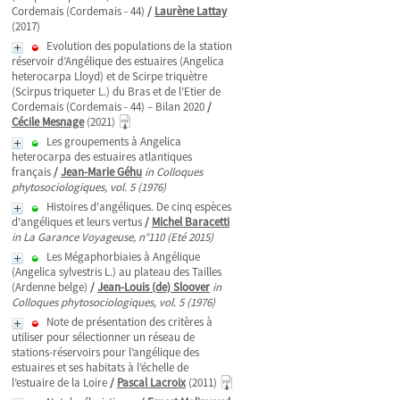
Cordemais (Cordemais - 44)
/
Laurène Lattay
(2017)
Evolution des populations de la station
réservoir d’Angélique des estuaires (Angelica
heterocarpa Lloyd) et de Scirpe triquètre
(Scirpus triqueter L.) du Bras et de l’Etier de
Cordemais (Cordemais - 44) – Bilan 2020
/
Cécile Mesnage
(2021)
Les groupements à Angelica
heterocarpa des estuaires atlantiques
français
/
Jean-Marie Géhu
in Colloques
phytosociologiques, vol. 5 (1976)
Histoires d'angéliques. De cinq espèces
d'angéliques et leurs vertus
/
Michel Baracetti
in La Garance Voyageuse, n°110 (Eté 2015)
Les Mégaphorbiaies à Angélique
(Angelica sylvestris L.) au plateau des Tailles
(Ardenne belge)
/
Jean-Louis (de) Sloover
in
Colloques phytosociologiques, vol. 5 (1976)
Note de présentation des critères à
utiliser pour sélectionner un réseau de
stations-réservoirs pour l’angélique des
estuaires et ses habitats à l’échelle de
l’estuaire de la Loire
/
Pascal Lacroix
(2011)