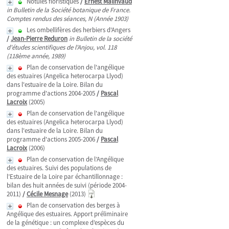
Notules floristiques
/
Ernest Malinvaud
in Bulletin de la Société botanique de France.
Comptes rendus des séances, N (Année 1903)
Les ombellifères des herbiers d'Angers
/
Jean-Pierre Reduron
in Bulletin de la société
d'études scientifiques de l'Anjou, vol. 118
(118ème année, 1989)
Plan de conservation de l'angélique
des estuaires (Angelica heterocarpa Llyod)
dans l'estuaire de la Loire. Bilan du
programme d'actions 2004-2005
/
Pascal
Lacroix
(2005)
Plan de conservation de l'angélique
des estuaires (Angelica heterocarpa Llyod)
dans l'estuaire de la Loire. Bilan du
programme d'actions 2005-2006
/
Pascal
Lacroix
(2006)
Plan de conservation de l’Angélique
des estuaires. Suivi des populations de
l’Estuaire de la Loire par échantillonnage :
bilan des huit années de suivi (période 2004-
2011)
/
Cécile Mesnage
(2013)
Plan de conservation des berges à
Angélique des estuaires. Apport préliminaire
de la génétique : un complexe d’espèces du