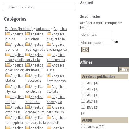
Accueil
Nouvelle recherche
Se connecter
Catégories
accéder à votre compte de
lecteur
Espèces (in biblio)
>
Apiaceae
>
Angelica
Angelica
Angelica
Angelica
alpina
altissima
angustifolia
Angelica
Angelica
Angelica
apiifolia
aquilegiifolia
archangelica
Angelica
Angelica
Angelica
brachyradia
carvifolia
controversa
Affiner
Angelica
Angelica
Angelica
diversicolor
ebulifolia
elata
Angelica
Angelica
Angelica
Année de publication
elatior
flavescens
heterocarpa
2015
[4]
Angelica
Angelica
Angelica
2012
[3]
illyrica
levisticum
litoralis
2013
[3]
Angelica
Angelica
Angelica
2024
[3]
major
montana
norvegica
Angelica
Angelica
Angelica
1978
[2]
officinalis
oreoselinum
ostruthium
[+]
Angelica
Angelica
Angelica
Auteur
pachyptera
paludapifolia
pancicii
Lacroix
[11]
Angelica
Angelica
Angelica