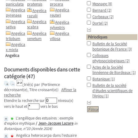
Mesnage
[8]
paniculata
pratensis
procera
Angelica
Angelica
Bernard
[2]
Angelica
pyrenaea
reuteri
razulii
Corbeaux
[2]
Angelica
Angelica
Angelica
Dortel
[2]
sativa
scabra
sylvestris
[+]
Angelica
Angelica
Angelica
Périodiques
trilobum
venetum
villosa
Bulletin de la Société
Angelica
botanique de France
[3]
x mixta
Angelica
Colloques
phytosociologiques
[2]
Actes de la Société
Documents disponibles dans cette
linnéenne de Bordeaux
[1]
catégorie (
47
)
Botanique
[1]
trié(s) par
(Pertinence
Bulletin de la société
décroissant(e), Titre croissant(e))
Affiner la
d'études scientifiques de
recherche
l'Anjou
[1]
Etendre la recherche sur
niveau(x)
[+]
vers le haut et
vers le bas
L'angélique des estuaires : exemple
d'espèce mythique
/
Jean-Jacques Lazare
in
Botanique, n°10 (Année 2024)
Angelica heterocarpa dans l'estuaire