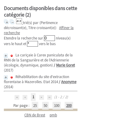
Documents disponibles dans cette
catégorie (
2
)
trié(s) par
(Pertinence
décroissant(e), Titre croissant(e))
Affiner la
recherche
Etendre la recherche sur
niveau(x)
vers le haut et
vers le bas
La cariçaie à Carex paniculata de la
RNN de la Sangsurière et de l’Adriennerie
(écologie, dynamique, gestion)
/
Marie Goret
(2017)
Réhabilitation du site d'extraction
florentaise à Mazerolles. Etat 2014
/
Anonyme
(2014)
1
(1 - 2 / 2)
Par page :
25
50
100
200
CBN de Brest
pmb