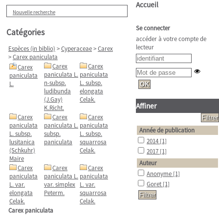
Accueil
Nouvelle recherche
Se connecter
Catégories
accéder à votre compte de
lecteur
Espèces (in biblio)
>
Cyperaceae
>
Carex
>
Carex paniculata
Carex
Carex
Carex
paniculata L.
paniculata
paniculata
n-subsp.
L. subsp.
L.
ludibunda
elongata
(J.Gay)
Celak.
Affiner
K.Richt.
Carex
Carex
Carex
paniculata
paniculata L.
paniculata
Année de publication
L. subsp.
subsp.
L. subsp.
2014
[1]
lusitanica
paniculata
squarrosa
(Schkuhr)
Celak.
2017
[1]
Maire
Auteur
Carex
Carex
Carex
Anonyme
[1]
paniculata
paniculata L.
paniculata
Goret
[1]
L. var.
var. simplex
L. var.
elongata
Peterm.
squarrosa
Celak.
Celak.
Carex paniculata