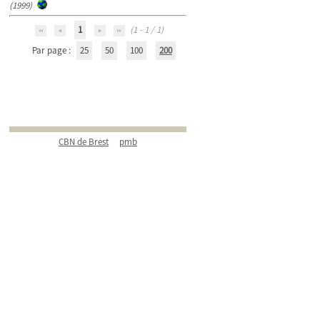
(1999)
1
(1 - 1 / 1)
Par page :
25
50
100
200
CBN de Brest
pmb