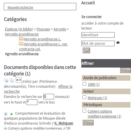
Accueil
Nouvelle recherche
Se connecter
Catégories
accéder à votre compte de
lecteur
Espèces (in biblio)
>
Poaceae
>
Agrostis
>
Agrostis arundinacea
Agrostis arundinacea L.
Agrostis arundinacea L. var.
contracta Lej.
Agrostis arundinacea
Affiner
Documents disponibles dans cette
catégorie (
1
)
Année de publication
trié(s) par
(Pertinence
1999
[1]
décroissant(e), Titre croissant(e))
Affiner la
recherche
Auteur
Etendre la recherche sur
niveau(x)
Mohguen
[1]
vers le haut et
vers le bas
Périodiques
Cahiers options
Comportement et évaluation de
méditerranéennes
[1]
quelques populations de fétuque élevée
(Fesfuca arundinacea Schreb)
/
K. Mohguen
in Cahiers options méditerranéennes, n°39